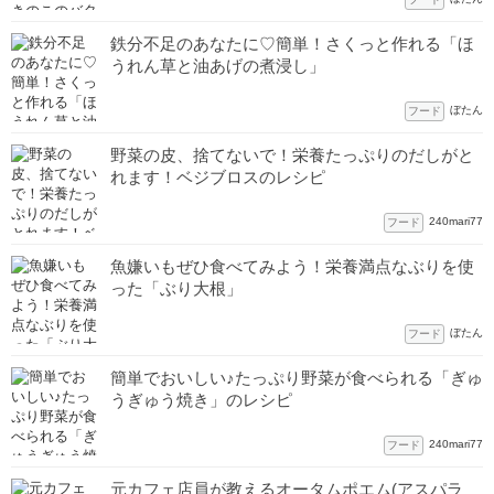
鉄分不足のあなたに♡簡単！さくっと作れる「ほ
うれん草と油あげの煮浸し」
ぼたん
フード
野菜の皮、捨てないで！栄養たっぷりのだしがと
れます！ベジブロスのレシピ
240mari77
フード
魚嫌いもぜひ食べてみよう！栄養満点なぶりを使
った「ぶり大根」
ぼたん
フード
簡単でおいしい♪たっぷり野菜が食べられる「ぎゅ
うぎゅう焼き」のレシピ
240mari77
フード
元カフェ店員が教えるオータムポエム(アスパラ