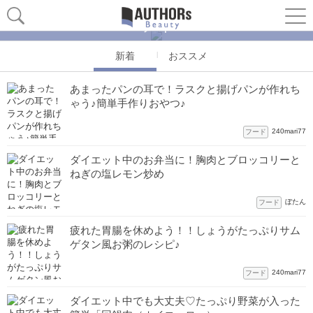
フード
新着
おススメ
あまったパンの耳で！ラスクと揚げパンが作れち
ゃう♪簡単手作りおやつ♪
240mari77
フード
ダイエット中のお弁当に！胸肉とブロッコリーと
ねぎの塩レモン炒め
ぼたん
フード
疲れた胃腸を休めよう！！しょうがたっぷりサム
ゲタン風お粥のレシピ♪
240mari77
フード
ダイエット中でも大丈夫♡たっぷり野菜が入った