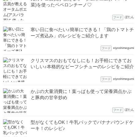
菜)を使ったペペロンチーノ♡
ぼたん
フード
寒い日に食べたい♪簡単にできる！「鶏のトマトチ
ーズ煮込み」のレシピをご紹介します
eiyoshimegumi
フード
クリスマスのおもてなしにも！お手軽にできてお
いしい♪本格的なビーフシチューのレシピをご紹介
eiyoshimegumi
フード
かぶの大量消費に！葉っぱも使って栄養満点かぶ
と豚肉の甘辛炒め
ぼたん
フード
型がなくてもOK！牛乳パックでバナナパウンドケ
ーキ！のレシピ♪