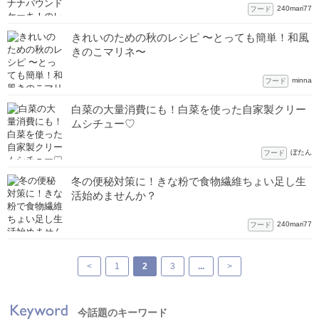
240mari77
フード
きれいのための秋のレシピ 〜とっても簡単！和風
きのこマリネ〜
minna
フード
白菜の大量消費にも！白菜を使った自家製クリー
ムシチュー♡
ぼたん
フード
冬の便秘対策に！きな粉で食物繊維ちょい足し生
活始めませんか？
240mari77
フード
<
1
2
3
...
>
今話題のキーワード