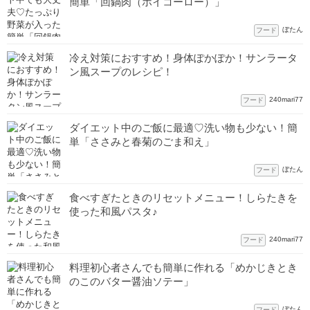
簡単「回鍋肉（ホイコーロー）」
ぼたん
フード
冷え対策におすすめ！身体ぽかぽか！サンラータ
ン風スープのレシピ！
240mari77
フード
ダイエット中のご飯に最適♡洗い物も少ない！簡
単「ささみと春菊のごま和え」
ぼたん
フード
食べすぎたときのリセットメニュー！しらたきを
使った和風パスタ♪
240mari77
フード
料理初心者さんでも簡単に作れる「めかじきとき
のこのバター醤油ソテー」
ぼたん
フード