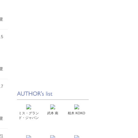
里
.5
里
.7
ミス・グラン
武本 南
柏木 KOKO
ド・ジャパン
里
21