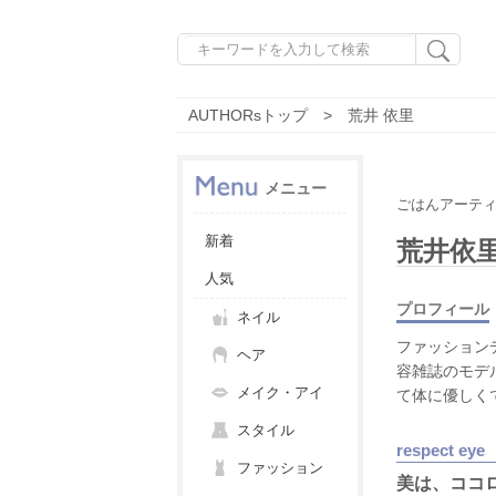
AUTHORsトップ
荒井 依里
メニュー
ごはんアーテ
新着
荒井依
人気
プロフィール
ネイル
ファッション
ヘア
容雑誌のモデ
メイク・アイ
て体に優しく
スタイル
respect eye
ファッション
美は、ココ