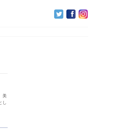
、美
とし