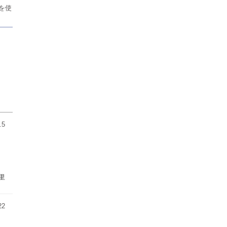
を使
.5
り
里
22