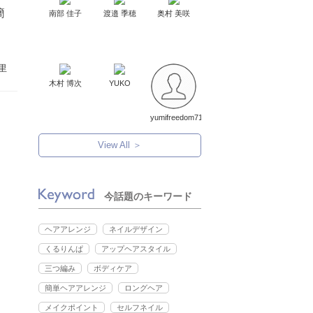
簡
南部 佳子
渡邉 季穂
奥村 美咲
里
木村 博次
YUKO
yumifreedom71
View All ＞
今話題のキーワード
ヘアアレンジ
ネイルデザイン
くるりんぱ
アップヘアスタイル
三つ編み
ボディケア
簡単ヘアアレンジ
ロングヘア
メイクポイント
セルフネイル