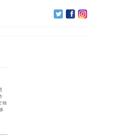
思
作
て独
多