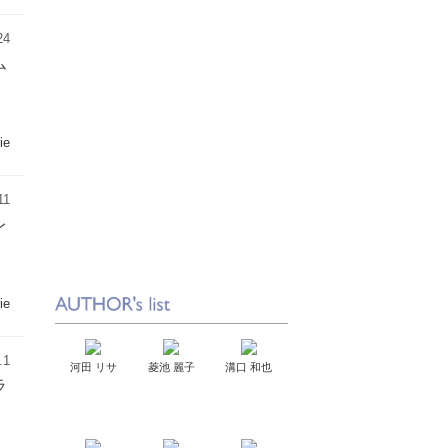
24
ム
rie
11
レ
rie
.1
河田 リサ
菱池 麗子
溝口 和也
ラ