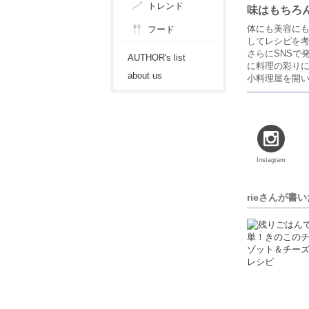
トレンド
味はもちろ
体にも美容に
フード
してレシピを
さらにSNSで
AUTHOR's list
に料理の彩り
about us
小料理屋を開
Instagram
rieさんが書