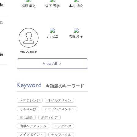
rie
福原 慶之
森下 秀彦
木村 博次
11
chris12
志塚 玲子
yncodance
rie
View All ＞
今話題のキーワード
ヘアアレンジ
ネイルデザイン
くるりんぱ
アップヘアスタイル
三つ編み
ボディケア
簡単ヘアアレンジ
ロングヘア
メイクポイント
セルフネイル