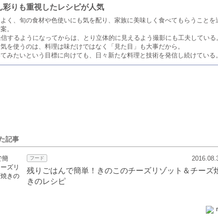
ん彩りも重視したレシピが人気
もよく、旬の食材や色使いにも気を配り、家族に美味しく食べてもらうことを
考案。
発信するようになってからは、とり立体的に見えるよう撮影にも工夫している
に気を使うのは、料理は味だけではなく「見た目」も大事だから。
いてみたいという目標に向けても、日々新たな料理と技術を発信し続けている
いた記事
2016.08.
フード
残りごはんで簡単！きのこのチーズリゾット＆チーズ
きのレシピ