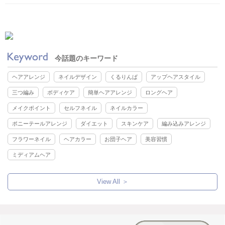
今話題のキーワード
ヘアアレンジ
ネイルデザイン
くるりんぱ
アップヘアスタイル
三つ編み
ボディケア
簡単ヘアアレンジ
ロングヘア
メイクポイント
セルフネイル
ネイルカラー
ポニーテールアレンジ
ダイエット
スキンケア
編み込みアレンジ
フラワーネイル
ヘアカラー
お団子ヘア
美容習慣
ミディアムヘア
View All ＞