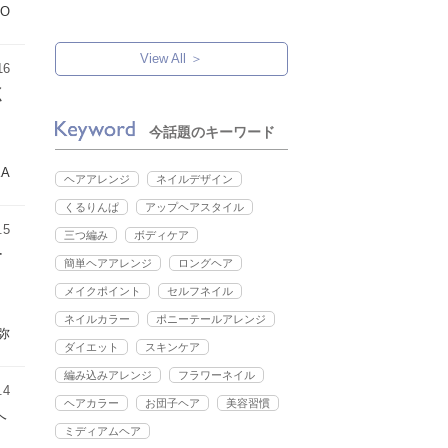
IO
View All ＞
16
く
今話題のキーワード
KA
ヘアアレンジ
ネイルデザイン
くるりんぱ
アップヘアスタイル
.5
三つ編み
ボディケア
ー
簡単ヘアアレンジ
ロングヘア
メイクポイント
セルフネイル
ネイルカラー
ポニーテールアレンジ
弥
ダイエット
スキンケア
編み込みアレンジ
フラワーネイル
.4
ヘアカラー
お団子ヘア
美容習慣
ヘ
ミディアムヘア