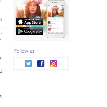
楽
弥
.2
ン
IO
12
と
IO