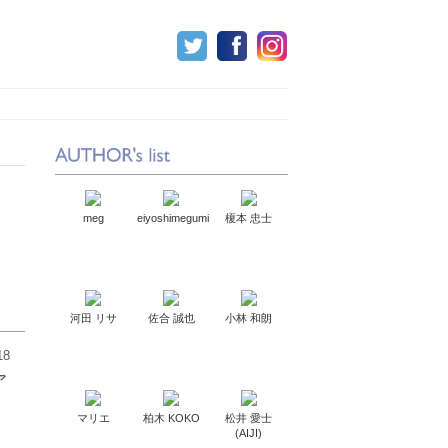
meg
eiyoshimegumi
榎本 忠士
河田 リサ
佐合 誠也
小林 和朗
18
ア
マリエ
柏木 KOKO
松井 愛士
(AIJI)