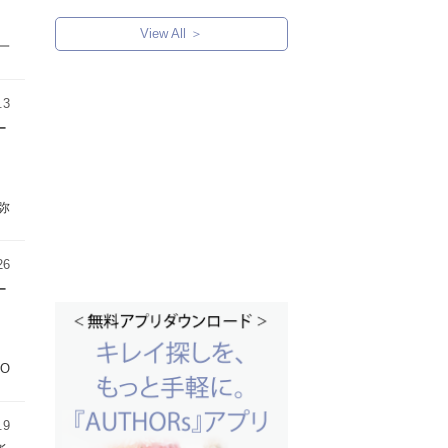
View All ＞
一
.3
ー
弥
26
ー
IO
.9