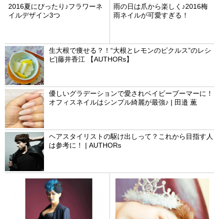
2016夏にぴったり♪フラワーネ
雨の日は爪から楽しく♪2016梅
イルデザイン3つ
雨ネイルが可愛すぎる！
生大根で痩せる？！“大根とレモンのピクルス”のレシ
ピ|藤井香江 【AUTHORs】
優しいグラデーションで愛されベイビーブーマーに！
オフィスネイルはシンプル綺麗が最強♪ | 田邉 薫
ヘアスタイリストの駆け出しって？これから目指す人
は参考に！ | AUTHORs