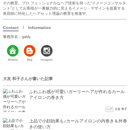
その教育。プロ フェッショナルなヘア技術を持った“イメージコンサルタ
ント”としてお客様が一番魅力的に見えるイメージ・デザインを提案する
美容師に特化したヘアセット理論の教育を推進中。
|
Contact
Information
事務所名：galdy.
Website
Blog
Instagram
大友 和子さんが書いた記事
ふわふわ感が可愛いガーリーヘアが作れるカール
アイロンの巻き方
大友 和子
ヘア
上品で小顔効果も♪カールアイロンの内巻き＆外巻
きの使い方