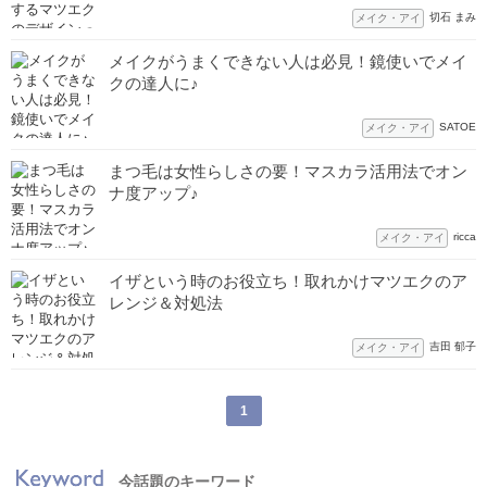
切石 まみ
メイク・アイ
メイクがうまくできない人は必見！鏡使いでメイ
クの達人に♪
SATOE
メイク・アイ
まつ毛は女性らしさの要！マスカラ活用法でオン
ナ度アップ♪
ricca
メイク・アイ
イザという時のお役立ち！取れかけマツエクのア
レンジ＆対処法
吉田 郁子
メイク・アイ
1
今話題のキーワード