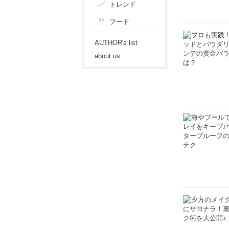
トレンド
フード
AUTHOR's list
about us