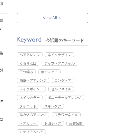
部
View All ＞
30
ラ
今話題のキーワード
晶
ヘアアレンジ
ネイルデザイン
くるりんぱ
アップヘアスタイル
24
三つ編み
ボディケア
簡単ヘアアレンジ
ロングヘア
メイクポイント
セルフネイル
ネイルカラー
ポニーテールアレンジ
OE
ダイエット
スキンケア
編み込みアレンジ
フラワーネイル
22
ヘアカラー
お団子ヘア
美容習慣
ミディアムヘア