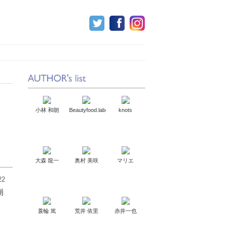
小林 和朗
Beautyfood.labo
knots
大森 龍一
奥村 美咲
マリエ
22
崩
蓑輪 篤
荒井 依里
赤井一也