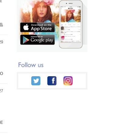
単
晶
29
CO
27
OE