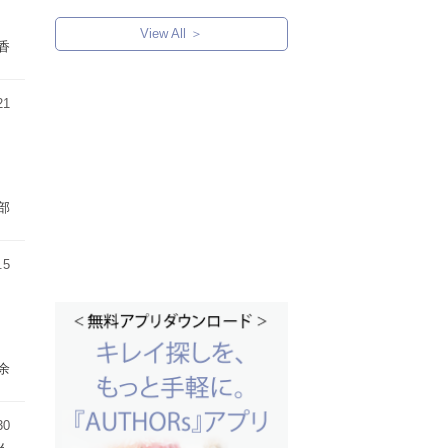
View All ＞
香
21
部
.5
余
30