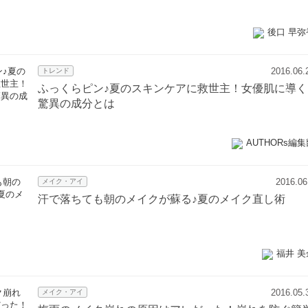
後口 早弥
2016.06.
トレンド
ふっくらピン♪夏のスキンケアに救世主！女優肌に導く
驚異の成分とは
AUTHORs編集
2016.06
メイク・アイ
汗で落ちても朝のメイクが蘇る♪夏のメイク直し術
福井 美
2016.05.
メイク・アイ