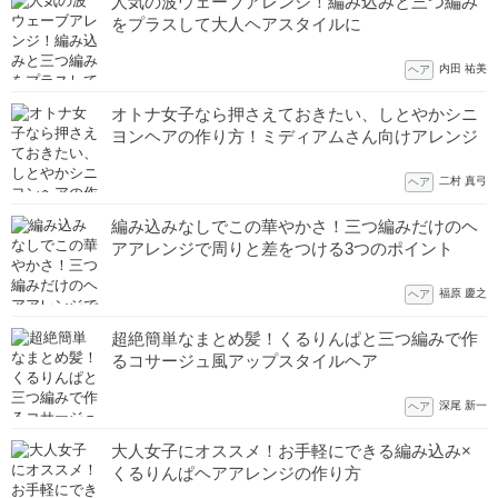
人気の波ウェーブアレンジ！編み込みと三つ編み
をプラスして大人ヘアスタイルに
内田 祐美
ヘア
オトナ女子なら押さえておきたい、しとやかシニ
ヨンヘアの作り方！ミディアムさん向けアレンジ
二村 真弓
ヘア
編み込みなしでこの華やかさ！三つ編みだけのヘ
アアレンジで周りと差をつける3つのポイント
福原 慶之
ヘア
超絶簡単なまとめ髪！くるりんぱと三つ編みで作
るコサージュ風アップスタイルヘア
深尾 新一
ヘア
大人女子にオススメ！お手軽にできる編み込み×
くるりんぱヘアアレンジの作り方