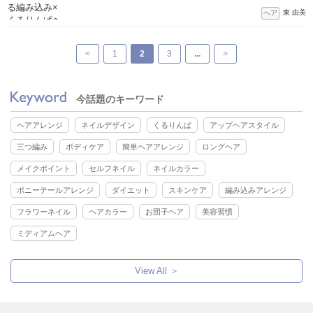
東 由美
ヘア
<
1
2
3
...
>
今話題のキーワード
ヘアアレンジ
ネイルデザイン
くるりんぱ
アップヘアスタイル
三つ編み
ボディケア
簡単ヘアアレンジ
ロングヘア
メイクポイント
セルフネイル
ネイルカラー
ポニーテールアレンジ
ダイエット
スキンケア
編み込みアレンジ
フラワーネイル
ヘアカラー
お団子ヘア
美容習慣
ミディアムヘア
View All ＞