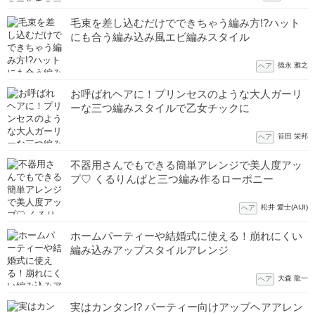
毛束を差し込むだけでできちゃう編み方!?ハット
にも合う編み込み風エビ編みスタイル
徳永 雅之
ヘア
お呼ばれヘアに！プリンセスのような大人ガーリ
ーな三つ編みスタイルで乙女チックに
笹田 栄邦
ヘア
不器用さんでもできる簡単アレンジで美人度アッ
プ♡ くるりんぱと三つ編み作るローポニー
松井 愛士(AIJI)
ヘア
ホームパーティーや結婚式に使える！崩れにくい
編み込みアップスタイルアレンジ
大森 龍一
ヘア
実はカンタン!? パーティー向けアップヘアアレン