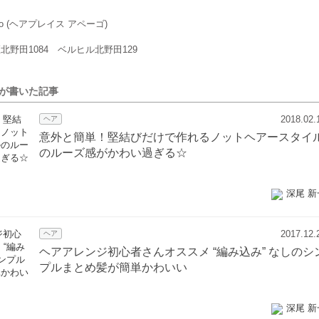
apego (ヘアプレイス アペーゴ)
北野田1084 ベルヒル北野田129
んが書いた記事
2018.02.
ヘア
意外と簡単！堅結びだけで作れるノットヘアースタイ
のルーズ感がかわい過ぎる☆
深尾 新
2017.12.
ヘア
ヘアアレンジ初心者さんオススメ “編み込み” なしのシ
プルまとめ髪が簡単かわいい
深尾 新