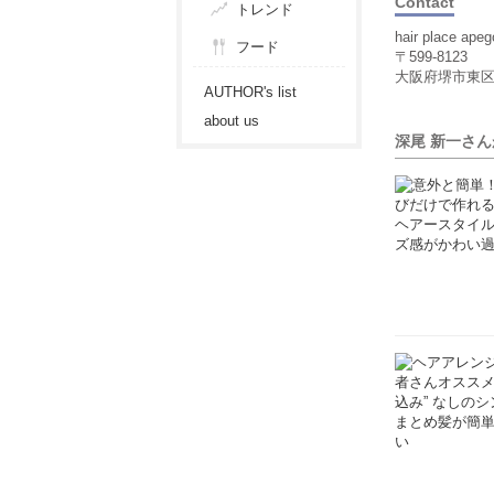
Contact
トレンド
hair place 
フード
〒599-8123
大阪府堺市東区
AUTHOR's list
about us
深尾 新一さ