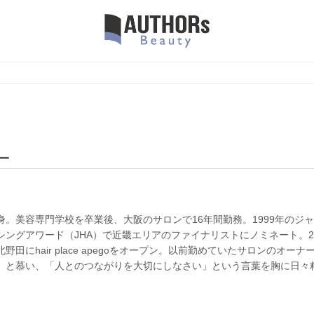
一
身。美容専門学校を卒業後、大阪のサロンで16年間勤務。1999年のジ
シングアワード（JHA）で近畿エリアのファイナリストにノミネート。20
野田にhair place apegoをオープン。以前勤めていたサロンのオーナ
」と慕い、「人とのつながりを大切にしなさい」という言葉を胸に日々