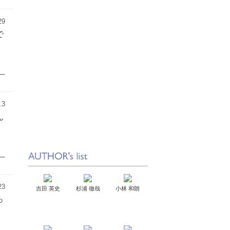
29
で
一
.3
ん
一
23
吉田 英史
杉浦 徹哉
小林 和朗
っ