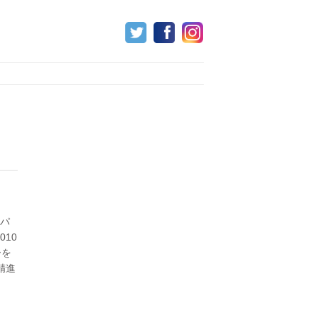
ャパ
10
ーを
精進