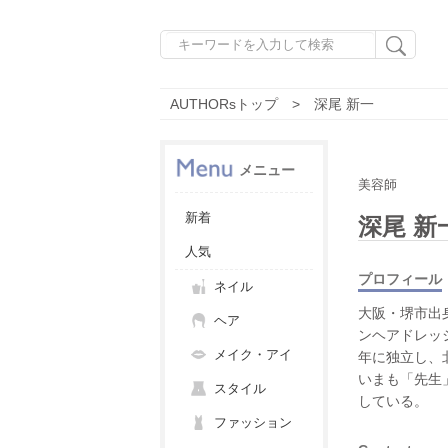
AUTHORsトップ
深尾 新一
メニュー
美容師
新着
深尾 新
人気
プロフィール
ネイル
大阪・堺市出
ヘア
ンヘアドレッ
メイク・アイ
年に独立し、北
いまも「先生
スタイル
している。
ファッション