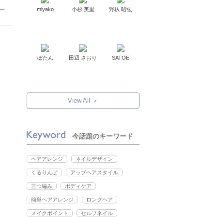
一
miyako
小杉 美里
野杁 昭弘
ぼたん
田辺 さおり
SATOE
View All ＞
今話題のキーワード
ヘアアレンジ
ネイルデザイン
くるりんぱ
アップヘアスタイル
三つ編み
ボディケア
簡単ヘアアレンジ
ロングヘア
メイクポイント
セルフネイル