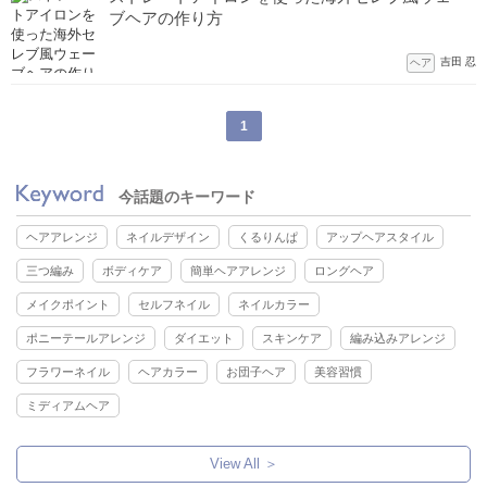
ブヘアの作り方
吉田 忍
ヘア
1
今話題のキーワード
ヘアアレンジ
ネイルデザイン
くるりんぱ
アップヘアスタイル
三つ編み
ボディケア
簡単ヘアアレンジ
ロングヘア
メイクポイント
セルフネイル
ネイルカラー
ポニーテールアレンジ
ダイエット
スキンケア
編み込みアレンジ
フラワーネイル
ヘアカラー
お団子ヘア
美容習慣
ミディアムヘア
View All ＞