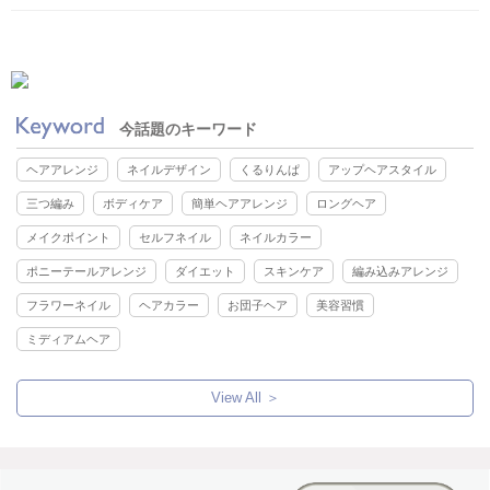
今話題のキーワード
ヘアアレンジ
ネイルデザイン
くるりんぱ
アップヘアスタイル
三つ編み
ボディケア
簡単ヘアアレンジ
ロングヘア
メイクポイント
セルフネイル
ネイルカラー
ポニーテールアレンジ
ダイエット
スキンケア
編み込みアレンジ
フラワーネイル
ヘアカラー
お団子ヘア
美容習慣
ミディアムヘア
View All ＞