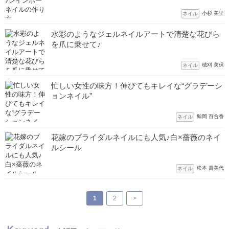
小杉 美里
ネイル
水彩のようなジェルネイルアートで清楚な花びら
を爪に乗せて♪
穂刈 美保
ネイル
忙しい女性の味方！伸びてもキレイな“グラデーシ
ョンネイル”
鯨岡 百合香
ネイル
花嫁のブライダルネイルにも人気♪白×薔薇のネイ
ルシール
松本 壽美代
ネイル
1
2
>