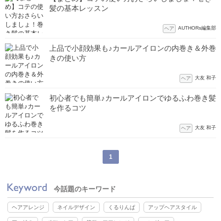
髪の基本レッスン
AUTHORs編集部
ヘア
上品で小顔効果も♪カールアイロンの内巻き＆外巻
きの使い方
大友 和子
ヘア
初心者でも簡単♪カールアイロンでゆるふわ巻き髪
を作るコツ
大友 和子
ヘア
1
今話題のキーワード
ヘアアレンジ
ネイルデザイン
くるりんぱ
アップヘアスタイル