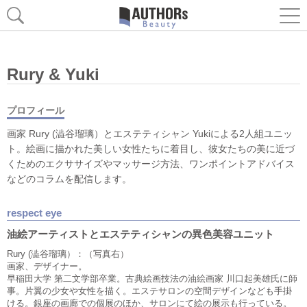
Rury & Yuki
プロフィール
画家 Rury (澁谷瑠璃）とエステティシャン Yukiによる2人組ユニッ
ト。絵画に描かれた美しい女性たちに着目し、彼女たちの美に近づ
くためのエクササイズやマッサージ方法、ワンポイントアドバイス
などのコラムを配信します。
respect eye
油絵アーティストとエステティシャンの異色美容ユニット
Rury (澁谷瑠璃）：（写真右）
画家、デザイナー。
早稲田大学 第二文学部卒業。古典絵画技法の油絵画家 川口起美雄氏に師
事。片翼の少女や女性を描く。エステサロンの空間デザインなども手掛
ける。銀座の画廊での個展のほか、サロンにて絵の展示も行っている。