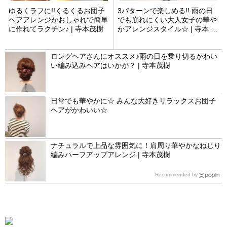
ゆるくラフに!!くるくるお団子
3パターンで楽しめる!! 雨の日
ヘアアレンジがおしゃれで簡単
でも崩れにくい大人女子の華や
に作れてラクチン♪ | 寺本茂樹
かアレンジスタイル☆ | 寺本 茂
樹
ロングヘアさんにオススメ♪雨の日を乗り切るかわい
い編み込みヘアはいかが？ | 寺本茂樹
日常でも華やかに☆ みんな大好きリラックスお団子
ヘアがかわいい☆
ナチュラルで上品な雰囲気に！肩周り華やかなねじり
編みハーフアップアレンジ | 寺本茂樹
Recommended by