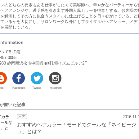
ャレのどちらの要素もある仕事がしたくて美容師へ。華やかなパーティーから
いヘアアレンジや、透明感を引き出す外国人風カラーを得意とする。お客様の
スを解消してその方に似合うスタイルに仕上げることを日々心がけている。ど
っているかを大切にし、サロンワーク以外にもブライダルやヘアショー、メデ
動を展開している。
Information
ix CBLD店
57-0055
-0933 静岡県浜松市中区鍛冶町140イズムビルア2F
log
Facebook
Twitter
Instagram
んが書いた記事
2016.11.
ヘア
おすすめヘアカラー！モードでクールな「ネイビージ
ュ」とは？