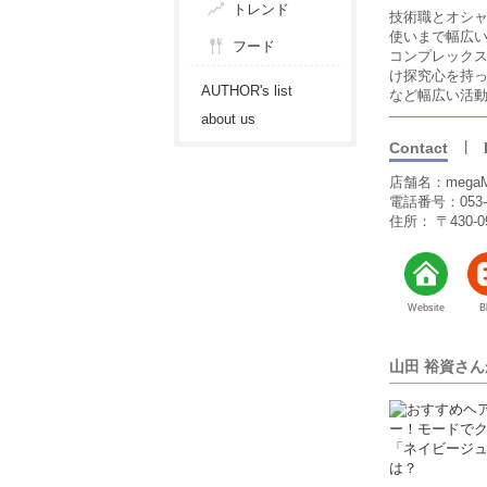
トレンド
技術職とオシ
使いまで幅広
フード
コンプレック
け探究心を持
AUTHOR's list
など幅広い活
about us
|
Contact
店舗名：megaM
電話番号：053-4
住所： 〒430
Website
B
山田 裕資さ