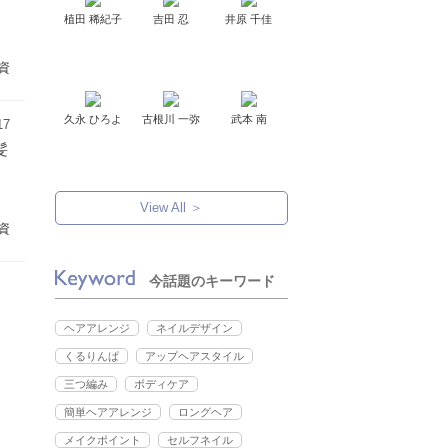
植田 稀紀子
吉田 忍
井原 千佳
資
久永 ひろよ
古根川 一弥
武本 南
17
髪
View All ＞
資
今話題のキーワード
ヘアアレンジ
ネイルデザイン
くるりんぱ
アップヘアスタイル
三つ編み
ボディケア
簡単ヘアアレンジ
ロングヘア
メイクポイント
セルフネイル