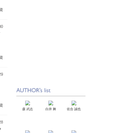
資
30
ど
資
29
資
森 武志
白井 舞
佐合 誠也
28
？