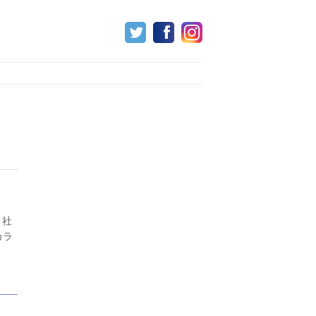
。社
カラ