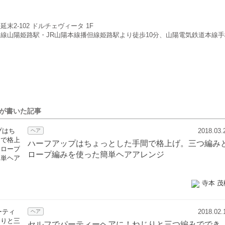
末2-102 ドルチェヴィータ 1F
線山陽姫路駅・JR山陽本線播但線姫路駅より徒歩10分、山陽電気鉄道本線手
んが書いた記事
2018.03.
ヘア
ハーフアップはちょっとした手間で格上げ。三つ編み
ロープ編みを使った簡単ヘアアレンジ
寺本 茂
2018.02.
ヘア
セルフでパーティーヘアに！ねじりと三つ編みででき