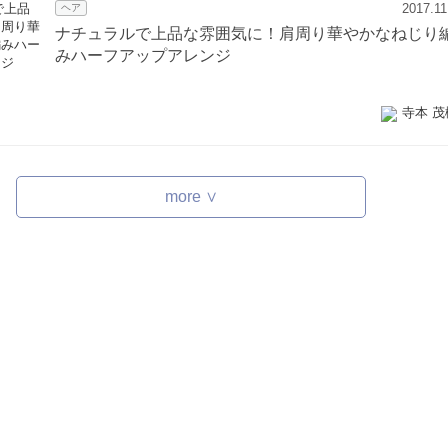
2017.11
ヘア
ナチュラルで上品な雰囲気に！肩周り華やかなねじり
みハーフアップアレンジ
寺本 茂
more ∨