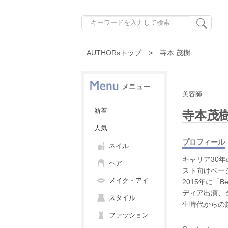
AUTHORsトップ
寺本 茂樹
メニュー
美容師
新着
寺本茂
人気
プロフィール
ネイル
キャリア30
ヘア
スト向けベー
メイク・アイ
2015年に「B
ディア出演、
スタイル
生時代からの
ファッション