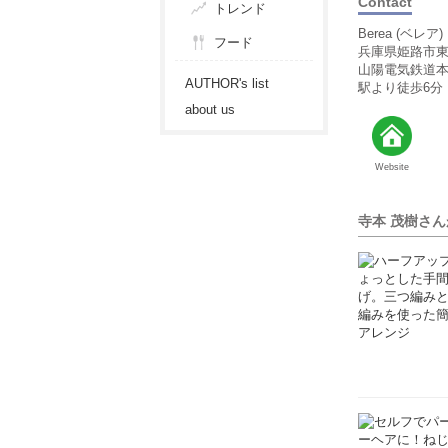
Contact
トレンド
Berea (ベレア)
フード
兵庫県姫路市東延
山陽電気鉄道本
AUTHOR's list
駅より徒歩6分
about us
Website
寺本 茂樹さ