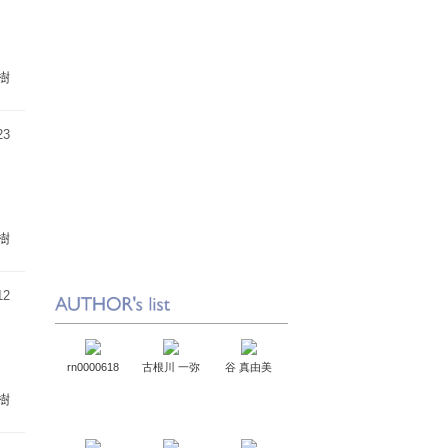
樹
23
樹
12
rn0000618
古根川 一弥
谷 真由美
樹