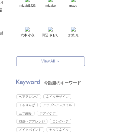
.4
miyabi1223
miyako
mayu
編
樹
武本 小夜
田辺 さおり
加減 光
View All ＞
今話題のキーワード
ヘアアレンジ
ネイルデザイン
くるりんぱ
アップヘアスタイル
三つ編み
ボディケア
簡単ヘアアレンジ
ロングヘア
メイクポイント
セルフネイル