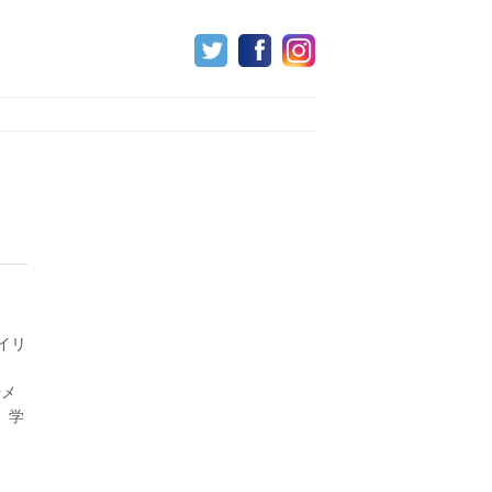
イリ
、
やメ
。学