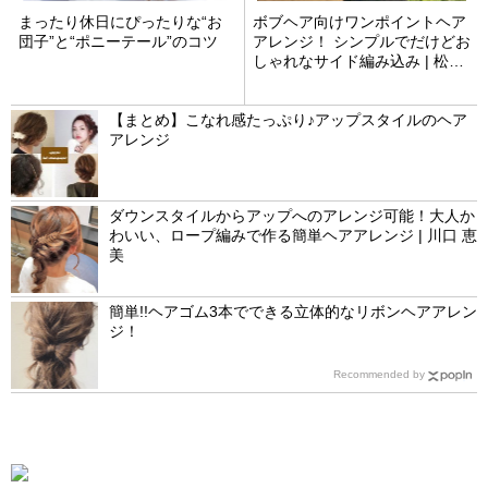
まったり休日にぴったりな“お
ボブヘア向けワンポイントヘア
団子”と“ポニーテール”のコツ
アレンジ！ シンプルでだけどお
しゃれなサイド編み込み | 松原
拓也
【まとめ】こなれ感たっぷり♪アップスタイルのヘア
アレンジ
ダウンスタイルからアップへのアレンジ可能！大人か
わいい、ロープ編みで作る簡単ヘアアレンジ | 川口 恵
美
簡単!!ヘアゴム3本でできる立体的なリボンヘアアレン
ジ！
Recommended by