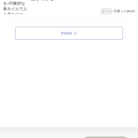
広瀬 ニニ(kuro)
ネイル
more ∨