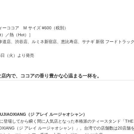
ーココア M サイズ ¥600（税別）
ot）／熱（Hot）］
参道店、渋谷店、ルミネ新宿店、恵比寿店、サナギ 新宿 フードトラッ
月26日（火）より発売
な店内で、ココアの香り豊かな心温まる一杯を。
Y LUJIAOXIANG（ジ アレイ ルージャオシャン）
台湾に登場してから瞬く間に人気店となった本格派のティースタンド「THE
UJIAOXIANG（ジ アレイ ルージャオシャン）」。台湾での店舗数は20店舗