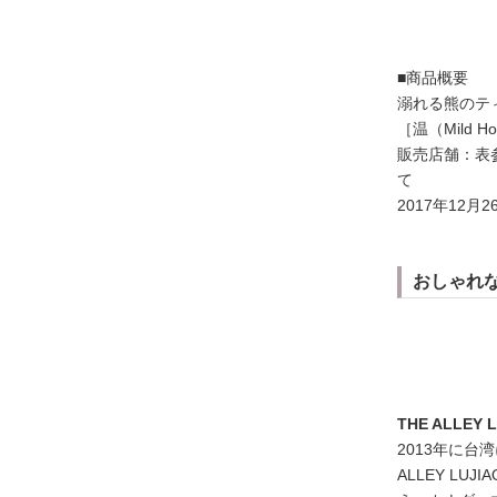
■商品概要
溺れる熊のティ
［温（Mild H
販売店舗：表
て
2017年12
おしゃれ
THE ALLE
2013年に
ALLEY L