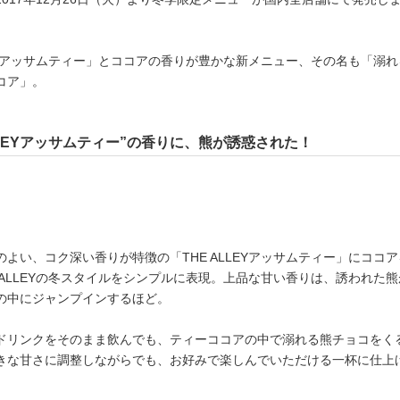
LEYアッサムティー」とココアの香りが豊かな新メニュー、その名も「溺れ
コア」。
ALLEYアッサムティー”の香りに、熊が誘惑された！
よい、コク深い香りが特徴の「THE ALLEYアッサムティー」にココア
 ALLEYの冬スタイルをシンプルに表現。上品な甘い香りは、誘われた熊
の中にジャンプインするほど。
ドリンクをそのまま飲んでも、ティーココアの中で溺れる熊チョコをく
きな甘さに調整しながらでも、お好みで楽しんでいただける一杯に仕上