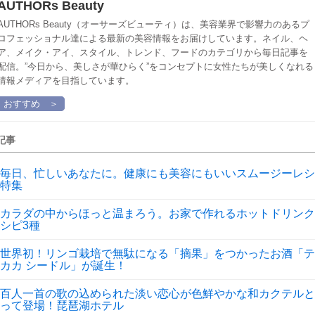
AUTHORs Beauty
AUTHORs Beauty（オーサーズビューティ）は、美容業界で影響力のあるプ
ロフェッショナル達による最新の美容情報をお届けしています。ネイル、ヘ
ア、メイク・アイ、スタイル、トレンド、フードのカテゴリから毎日記事を
配信。”今日から、美しさが華ひらく”をコンセプトに女性たちが美しくなれる
情報メディアを目指しています。
おすすめ ＞
記事
毎日、忙しいあなたに。健康にも美容にもいいスムージーレシ
特集
カラダの中からほっと温まろう。お家で作れるホットドリンク
シピ3種
世界初！リンゴ栽培で無駄になる「摘果」をつかったお酒「テ
カカ シードル」が誕生！
百人一首の歌の込められた淡い恋心が色鮮やかな和カクテルと
って登場！琵琶湖ホテル