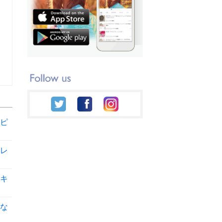
ピ
レ
キ
な