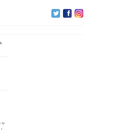
テ
シャ
まし