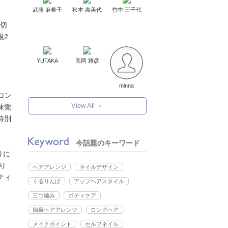
武藤 麻希子
松本 壽美代
竹中 三千代
皮切
規2
YUTAKA
高岡 雅彦
minna
をコン
View All ＞
味覚
特別
今話題のキーワード
りに
り
ヘアアレンジ
ネイルデザイン
ティ
くるりんぱ
アップヘアスタイル
三つ編み
ボディケア
簡単ヘアアレンジ
ロングヘア
メイクポイント
セルフネイル