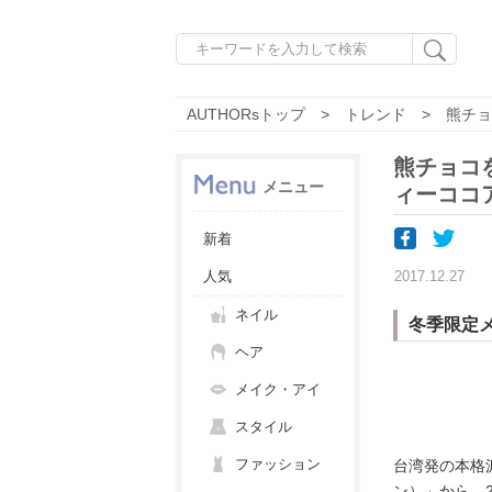
AUTHORsトップ
トレンド
熊チョ
熊チョコ
メニュー
ィーココ
新着
人気
2017.12.27
ネイル
冬季限定
ヘア
メイク・アイ
スタイル
ファッション
台湾発の本格派テ
ン）」から、2