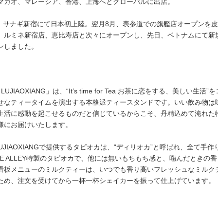
マカオ、マレーシア、香港、上海へとグローバルに出店。
月に、サナギ新宿にて日本初上陸。翌月8月、表参道での旗艦店オープンを
、ルミネ新宿店、恵比寿店と次々にオープンし、先日、ベトナムにて新
ンしました。
Y LUJIAOXIANG」は、“It’s time for Tea お茶に恋をする、美しい生活”
せなティータイムを演出する本格派ティースタンドです。いい飲み物は
生活に感動を起こせるものだと信じているからこそ、丹精込めて淹れた
様にお届けいたします。
Y LUJIAOXIANGで提供するタピオカは、“ディリオカ”と呼ばれ、全て手作
E ALLEY特製のタピオカで、他には無いもちもち感と、噛んだときの香
看板メニューのミルクティーは、いつでも香り高いフレッシュなミルク
ため、注文を受けてから一杯一杯シェイカーを振って仕上げています。