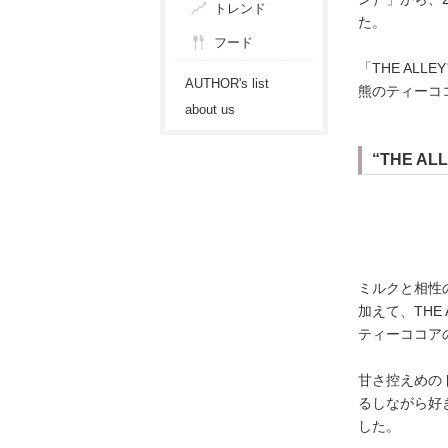
トレンド
た。
フード
「THE AL
AUTHOR's list
熊のティーコ
about us
“THE 
ミルクと相性の
加えて、THE
ティーココア
甘さ控えめの
るしながら好
した。