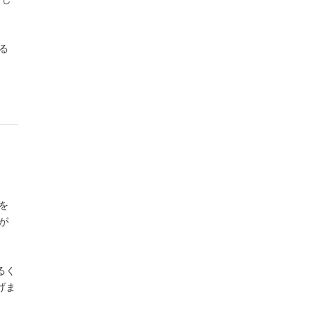
る
を
が
るく
げま