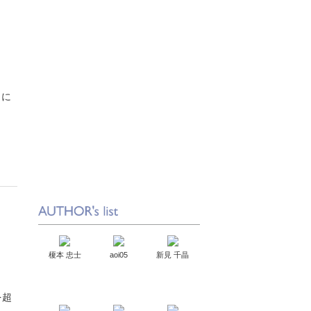
クに
榎本 忠士
aoi05
新見 千晶
を超