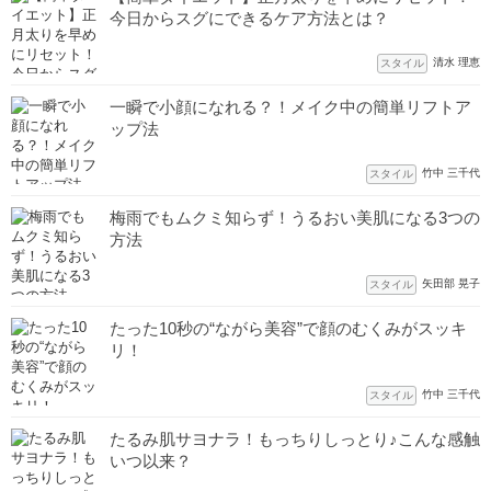
今日からスグにできるケア方法とは？
清水 理恵
スタイル
一瞬で小顔になれる？！メイク中の簡単リフトア
ップ法
竹中 三千代
スタイル
梅雨でもムクミ知らず！うるおい美肌になる3つの
方法
矢田部 晃子
スタイル
たった10秒の“ながら美容”で顔のむくみがスッキ
リ！
竹中 三千代
スタイル
たるみ肌サヨナラ！もっちりしっとり♪こんな感触
いつ以来？