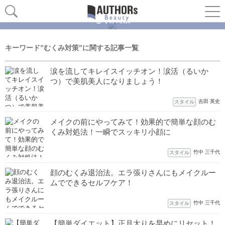
むくみ対策
キーワード”むくみ対策”に関する記事一覧
涙を流してキレイスイッチオン！涙活（るいか
つ）で美肌美人になりましょう！
吉田 英史
スタイル
メイクの前にやってみて！効果的で簡単な顔のむ
くみ対処法！一瞬でスッキリ小顔に
竹中 三千代
スタイル
顔のむくみ退治法。エラ張りさんにもメイクルー
ムでできるセルフケア！
竹中 三千代
スタイル
【簡単ダイエット】正月太りを早めにリセット！