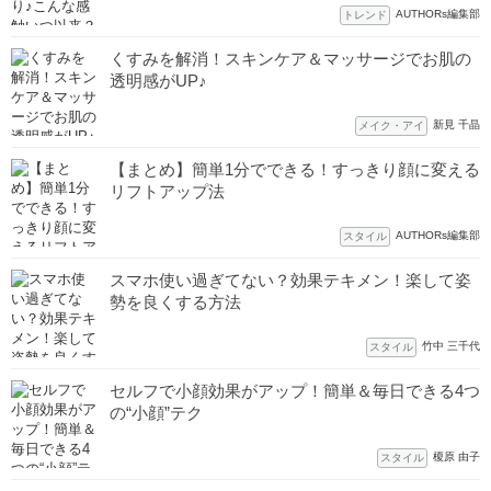
AUTHORs編集部
トレンド
くすみを解消！スキンケア＆マッサージでお肌の
透明感がUP♪
新見 千晶
メイク・アイ
【まとめ】簡単1分でできる！すっきり顔に変える
リフトアップ法
AUTHORs編集部
スタイル
スマホ使い過ぎてない？効果テキメン！楽して姿
勢を良くする方法
竹中 三千代
スタイル
セルフで小顔効果がアップ！簡単＆毎日できる4つ
の“小顔”テク
榎原 由子
スタイル