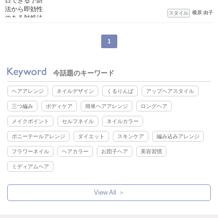
榎原 由子
スタイル
1
今話題のキーワード
ヘアアレンジ
ネイルデザイン
くるりんぱ
アップヘアスタイル
三つ編み
ボディケア
簡単ヘアアレンジ
ロングヘア
メイクポイント
セルフネイル
ネイルカラー
ポニーテールアレンジ
ダイエット
スキンケア
編み込みアレンジ
フラワーネイル
ヘアカラー
お団子ヘア
美容習慣
ミディアムヘア
View All ＞