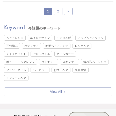
1
2
>
今話題のキーワード
ヘアアレンジ
ネイルデザイン
くるりんぱ
アップヘアスタイル
三つ編み
ボディケア
簡単ヘアアレンジ
ロングヘア
メイクポイント
セルフネイル
ネイルカラー
ポニーテールアレンジ
ダイエット
スキンケア
編み込みアレンジ
フラワーネイル
ヘアカラー
お団子ヘア
美容習慣
ミディアムヘア
View All ＞