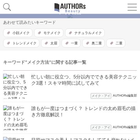
メイク方法
あわせて読みたいキーワード
小顔メイク
モテメイク
ナチュラルメイク
トレンドメイク
太眉
一重
奥二重
二重
キーワード”メイク方法”に関する記事一覧
忙しい朝に役立つ、5分以内でできる美容テクニッ
ク3選！スキマ時間に試してみて
AUTHORs編集部
メイク・アイ
誰もが一度はつまづく？ トレンドの太め眉毛の描
き方徹底解説！
AUTHORs編集部
メイク・アイ
目指せマスク美人！マスクをしてても崩れないメ