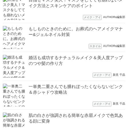
イク方法とスキンケアのポイント
AUTHORs編集部
メイク・アイ
もしものときのために。お葬式のヘアメイクマナ
ー&ジェルネイル対策
AUTHORs編集部
スタイル
婚活も成功するナチュラルメイク＆美人度アップ
のつや髪の作り方
新見 千晶
メイク・アイ
一単奥二重さんでも腫れぼったくならないピンク
＆赤シャドウ攻略法
新見 千晶
メイク・アイ
肌の白さが強調される簡単な赤眉メイクで色気あ
る顔に変身