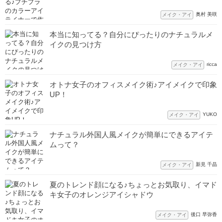
奥村 美咲
メイク・アイ
本当に知ってる？自分にぴったりのナチュラルメ
イクの見つけ方
ricca
メイク・アイ
オトナ女子のオフィスメイク術♪アイメイクで印象
UP！
YUKO
メイク・アイ
ナチュラル外国人風メイクが簡単にできるアイテ
ムって？
新見 千晶
メイク・アイ
夏のトレンド顔になる♪ちょっとお気取り、イマド
キ女子のオレンジアイシャドウ
後口 早弥香
メイク・アイ