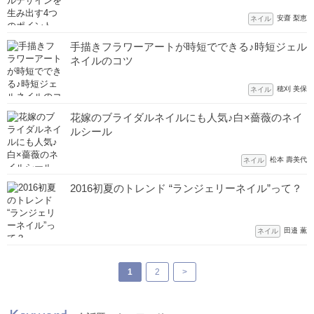
安齋 梨恵
ネイル
手描きフラワーアートが時短でできる♪時短ジェル
ネイルのコツ
穂刈 美保
ネイル
花嫁のブライダルネイルにも人気♪白×薔薇のネイ
ルシール
松本 壽美代
ネイル
2016初夏のトレンド “ランジェリーネイル”って？
田邉 薫
ネイル
1
2
>