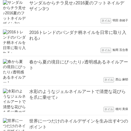
サンダルからチラ見せ♪2016夏のフットネイルデ
ザイン3つ
明田 奈緒子
ネイル
2016トレンドのバンダナ柄ネイルを日常に取り入
れる♪
鯨岡 百合香
ネイル
春から夏の境目にぴったり♪透明感あるネイルアー
ト
西山 麻耶
ネイル
水彩のようなジェルネイルアートで清楚な花びら
を爪に乗せて♪
穂刈 美保
ネイル
世界に一つだけのネイルデザインを生み出す4つの
ポイント