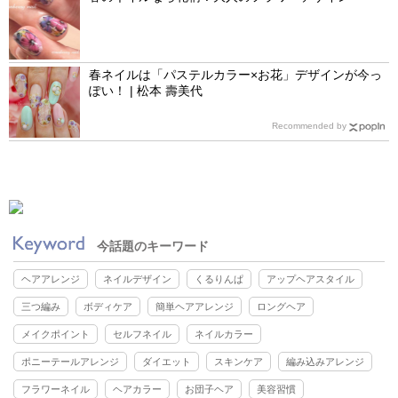
春ネイルは「パステルカラー×お花」デザインが今っ
ぽい！ | 松本 壽美代
Recommended by
今話題のキーワード
ヘアアレンジ
ネイルデザイン
くるりんぱ
アップヘアスタイル
三つ編み
ボディケア
簡単ヘアアレンジ
ロングヘア
メイクポイント
セルフネイル
ネイルカラー
ポニーテールアレンジ
ダイエット
スキンケア
編み込みアレンジ
フラワーネイル
ヘアカラー
お団子ヘア
美容習慣