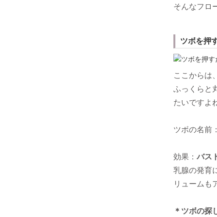
そんなフロ
ツボを押
ここからは、
ふっくらと
たいですよ
ツボの名前
効果：
バス
乳腺の発育
リュームも
＊ツボの探