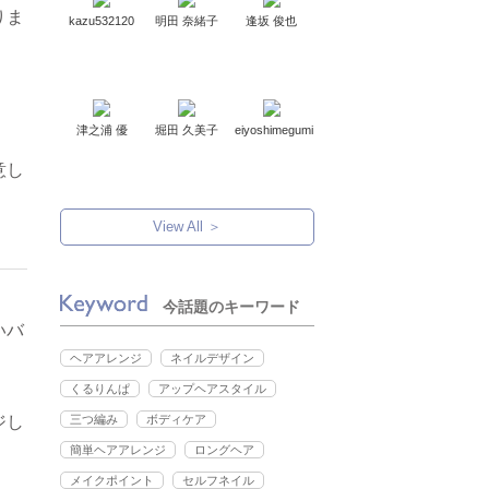
りま
kazu532120
明田 奈緒子
逢坂 俊也
津之浦 優
堀田 久美子
eiyoshimegumi
意し
View All ＞
今話題のキーワード
いバ
ヘアアレンジ
ネイルデザイン
くるりんぱ
アップヘアスタイル
三つ編み
ボディケア
ジし
簡単ヘアアレンジ
ロングヘア
メイクポイント
セルフネイル