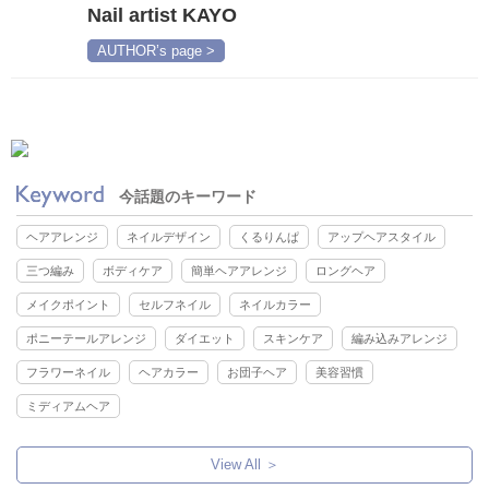
Nail artist KAYO
AUTHOR’s page >
今話題のキーワード
ヘアアレンジ
ネイルデザイン
くるりんぱ
アップヘアスタイル
三つ編み
ボディケア
簡単ヘアアレンジ
ロングヘア
メイクポイント
セルフネイル
ネイルカラー
ポニーテールアレンジ
ダイエット
スキンケア
編み込みアレンジ
フラワーネイル
ヘアカラー
お団子ヘア
美容習慣
ミディアムヘア
View All ＞