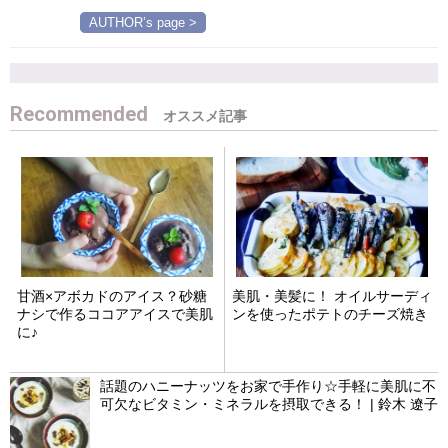
AUTHOR’s page >
Recommended
甘酒×アボカドのアイス？砂糖
美肌・美髪に！ オイルサーディ
ナシで作るココアアイスで美肌
ンを使ったポテトのチーズ焼き
に♪
話題のハニーナッツをお家で手作り☆手軽に美肌に不
可欠なビタミン・ミネラルを摂取できる！ | 鈴木 遼子