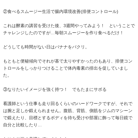
②食べるスムージー生活で腸内環境改善(排便コントロール)
これは酵素の講習を受けた後、3週間やってみよう！ ということで
チャレンジしたのですが…毎朝スムージーを作り食べるだけ！
どうしても時間がない日はバナナをパクリ。
もともと便秘傾向でそれが基で太りやすかったのもあり、排便コン
トロールをしっかりつけることで体内毒素の排出を促していまし
た。
③なりたいイメージを強く持つ！ でもたまにサボる
看護師という仕事も走り回るくらいのハードワークですが、それで
は腕と足しか鍛えられません。腹筋、背筋、側筋をジムのマシーン
で鍛えたり、目標とするボディを待ち受けや部屋に飾って毎日鏡で
自分と比較したり…