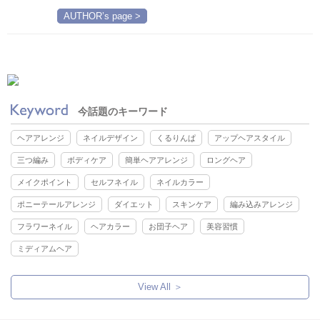
AUTHOR’s page >
今話題のキーワード
ヘアアレンジ
ネイルデザイン
くるりんぱ
アップヘアスタイル
三つ編み
ボディケア
簡単ヘアアレンジ
ロングヘア
メイクポイント
セルフネイル
ネイルカラー
ポニーテールアレンジ
ダイエット
スキンケア
編み込みアレンジ
フラワーネイル
ヘアカラー
お団子ヘア
美容習慣
ミディアムヘア
View All ＞