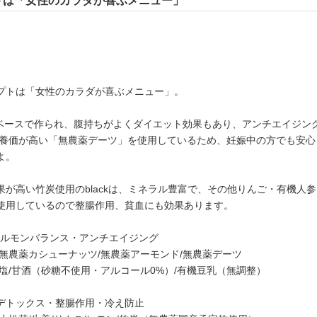
トは「女性のカラダが喜ぶメニュー」
プトは「女性のカラダが喜ぶメニュー」。
ッツベースで作られ、腹持ちがよくダイエット効果もあり、アンチエイジン
栄養価が高い「無農薬デーツ」を使用しているため、妊娠中の方でも安心
よ。
果が高い竹炭使用のblackは、ミネラル豊富で、その他りんご・有機人参
使用しているので整腸作用、貧血にも効果あります。
・ホルモンバランス・アンチエイジング
/無農薬カシューナッツ/無農薬アーモンド/無農薬デーツ
岩塩/甘酒（砂糖不使用・アルコール0%）/有機豆乳（無調整）
・・デトックス・整腸作用・冷え防止