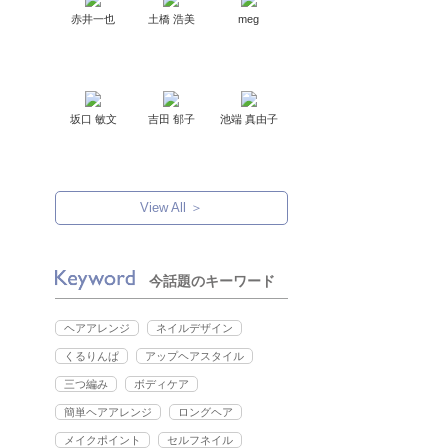
赤井一也
土橋 浩美
meg
坂口 敏文
吉田 郁子
池端 真由子
View All ＞
今話題のキーワード
ヘアアレンジ
ネイルデザイン
くるりんぱ
アップヘアスタイル
三つ編み
ボディケア
簡単ヘアアレンジ
ロングヘア
メイクポイント
セルフネイル