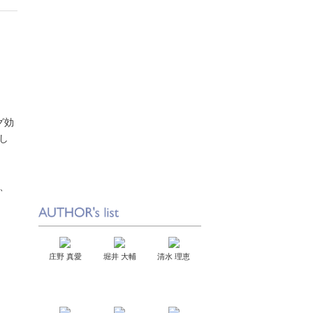
グ効
し
、
庄野 真愛
堀井 大輔
清水 理恵