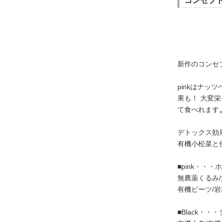
コンセプ
新作のコンセ
pinkはナ
果も！ 大変
て食べれます
デトックス効
有機小松菜と
■pink・・
無農薬くるみ
有機ビーツ/
■Black・