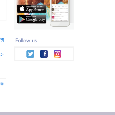
初
ン
春