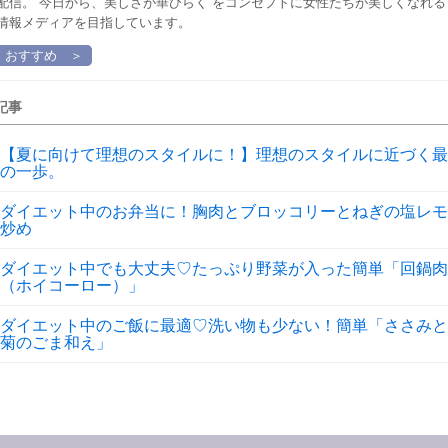
配信。”今日から、美しさが華ひらく”をコンセプトに女性たちが美しくなれる
情報メディアを目指しています。
おすすめ ＞
記事
【夏に向けて理想のスタイルに！】理想のスタイルに近づく最
の一歩。
ダイエット中のお弁当に！胸肉とブロッコリーとねぎの塩レモ
炒め
ダイエット中でも大丈夫♡たっぷり野菜が入った簡単「回鍋肉
（ホイコーロー）」
ダイエット中のご飯に最適♡洗い物も少ない！簡単「ささみと
菊のごま和え」