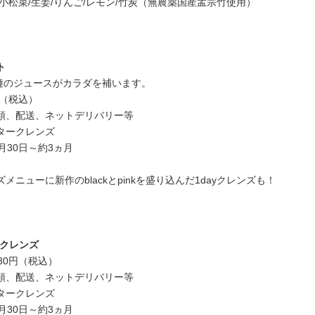
小松菜/生姜/りんご/レモン/竹炭（無農薬国産孟宗竹使用）
ト
nk2種のジュースがカラダを補います。
円（税込）
頭、配送、ネットデリバリー等
タークレンズ
月30日～約3ヵ月
メニューに新作のblackとpinkを盛り込んだ1dayクレンズも！
yクレンズ
80円（税込）
頭、配送、ネットデリバリー等
タークレンズ
月30日～約3ヵ月