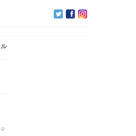
ール
スジ