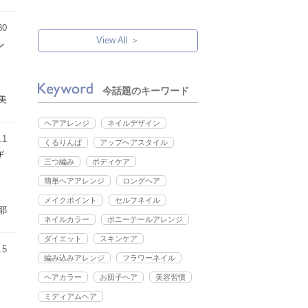
30
View All ＞
ン
今話題のキーワード
美
ヘアアレンジ
ネイルデザイン
.1
くるりんぱ
アップヘアスタイル
ザ
三つ編み
ボディケア
簡単ヘアアレンジ
ロングヘア
メイクポイント
セルフネイル
耶
ネイルカラー
ポニーテールアレンジ
ダイエット
スキンケア
.5
編み込みアレンジ
フラワーネイル
ヘアカラー
お団子ヘア
美容習慣
ミディアムヘア