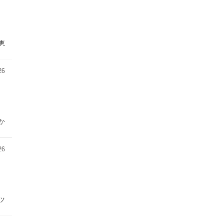
恵
26
か
26
ツ