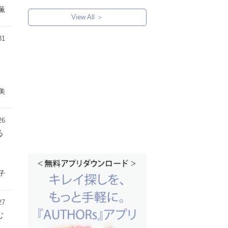
薫
View All ＞
31
美
26
る
子
27
む