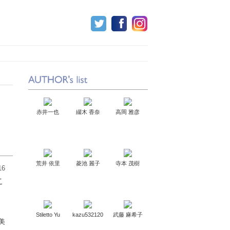
赤井一也
綴木 香奈
高岡 雅彦
荒井 依里
菱池 麗子
寺本 茂樹
16
こ
Stiletto Yu
kazu532120
武藤 麻希子
美