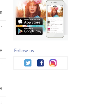
耶
19
恵
18
希
.5