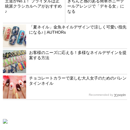
王道がNo.1！ ブライダルは正
きちんと感のある簡単ポニーテ
統派クラシカルヘアがおすすめ
ールアレンジで「デキる女」に
♪
なる
「夏ネイル」金魚ネイルデザインで涼しく可愛い指先
になる♪ | AUTHORs
お客様のニーズに応える！多様なネイルデザインを提
案する方法
チョコレートカラーで楽しむ大人女子のためのバレン
タインネイル
Recommended by