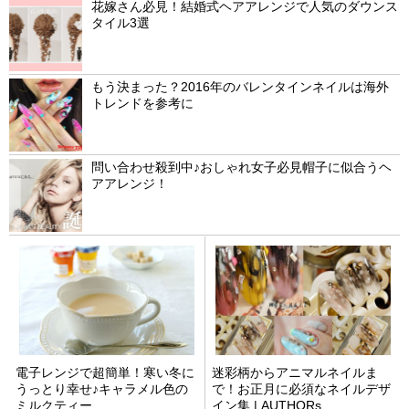
花嫁さん必見！結婚式ヘアアレンジで人気のダウンス
タイル3選
もう決まった？2016年のバレンタインネイルは海外
トレンドを参考に
問い合わせ殺到中♪おしゃれ女子必見帽子に似合うヘ
アアレンジ！
電子レンジで超簡単！寒い冬に
迷彩柄からアニマルネイルま
うっとり幸せ♪キャラメル色の
で！お正月に必須なネイルデザ
ミルクティー
イン集 | AUTHORs