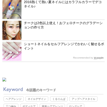
2016熱くて熱い夏ネイルにはカラフルカラーでデコ
ネイル♪
チークは2色以上使え！おフェロチークのグラデーシ
ョンの作り方
ショートネイルをセルフアレンジでかわいく魅せるポ
イント
Recommended by
今話題のキーワード
ヘアアレンジ
ネイルデザイン
くるりんぱ
アップヘアスタイル
三つ編み
ボディケア
簡単ヘアアレンジ
ロングヘア