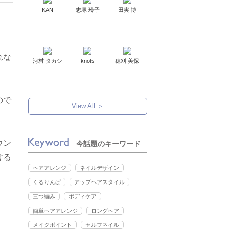
KAN
志塚 玲子
田実 博
れな
河村 タカシ
knots
穂刈 美保
ので
View All ＞
ウン
今話題のキーワード
ける
ヘアアレンジ
ネイルデザイン
くるりんぱ
アップヘアスタイル
三つ編み
ボディケア
簡単ヘアアレンジ
ロングヘア
メイクポイント
セルフネイル