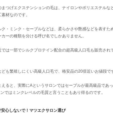
のまつげエクステンションの毛は、ナイロンやポリエステルな
工素材なのです。
ルク・ミンク・セーブルなどは、柔らかさや艶感などを表すた
ーカーの種類を分ける呼び名でしかありません。
近では一部でシルクプロテイン配合の超高級人口毛も販売され
なども繁殖しにくい高級人口毛で、格安品の20倍近いお値段で
まえると、実際にAというサロンではセーブルが最高級品であ
ロンではミンクレベルの毛質と言うこともあり得るのです。
で安心しないで！マツエクサロン選び