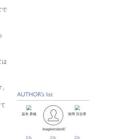
どで
め
ては
す。
って
益本 香織
鯨岡 百合香
imaginerstion9314