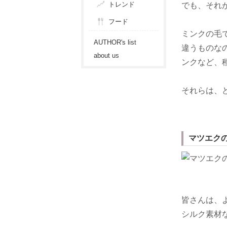
トレンド
でも、それ
フード
ミンクの毛
AUTHOR's list
違うものな
about us
ンクなど、
それらは、
マツエク
皆さんは、
シルク素材