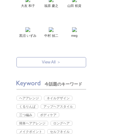
大友 和子
福原 慶之
山田 裕資
黒沼 いずみ
中村 禎二
meg
View All ＞
今話題のキーワード
ヘアアレンジ
ネイルデザイン
くるりんぱ
アップヘアスタイル
三つ編み
ボディケア
簡単ヘアアレンジ
ロングヘア
メイクポイント
セルフネイル