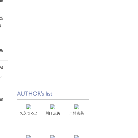
96
25
き
96
24
も
96
久永 ひろよ
川口 恵美
二村 友美