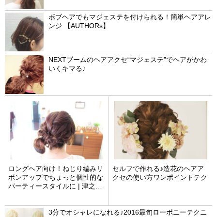
ボブヘアでもマジェステを付けられる！簡単ヘアアレ
ンジ 【AUTHORs】
NEXTブームのヘアアクセ“マジェステ”でヘアがかわ
いくキマる♪
ロングヘア向け！ねじり編みリ
セルフで作れる♪造花のヘアア
ボンアップでちょっと個性的な
クセの使い方ワンポイントテク
パーティースタイルに | 津之浦
優
3分でオシャレになれる♪2016最旬ローポニーテクニ