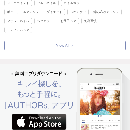
メイクポイント
セルフネイル
ネイルカラー
ポニーテールアレンジ
ダイエット
スキンケア
編み込みアレンジ
フラワーネイル
ヘアカラー
お団子ヘア
美容習慣
ミディアムヘア
View All ＞