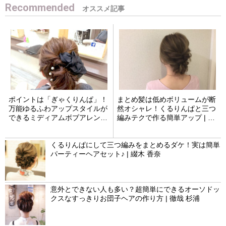
Recommended
ポイントは「ぎゃくりんぱ」！
まとめ髪は低めボリュームが断
万能ゆるふわアップスタイルが
然オシャレ！くるりんぱと三つ
できるミディアムボブアレンジ
編みテクで作る簡単アップ | 松
| 深尾 新一
井 愛士
くるりんぱにして三つ編みをまとめるダケ！実は簡単
パーティーヘアセット♪ | 綴木 香奈
意外とできない人も多い？超簡単にできるオーソドッ
クスなすっきりお団子ヘアの作り方 | 徹哉 杉浦