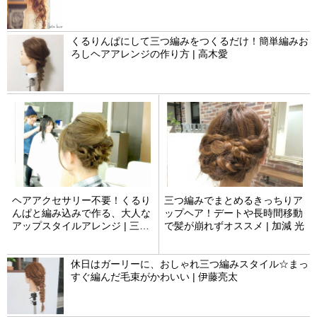
くるりんぱにして三つ編みをつくるだけ！簡単編みお
ろしヘアアレンジの作り方 | 高木愛
ヘアアクセサリー不要！くるり
三つ編みでまとめるきっちりア
んぱと編み込みで作る、大人な
ップヘア！デートや長時間移動
アップスタイルアレンジ | 三村
で髪が崩れずオススメ | 加減 光
浩章
休日はガーリーに、おしゃれ三つ編みスタイル☆まっ
すぐ編んだ毛束がかわいい | 伊藤亮太