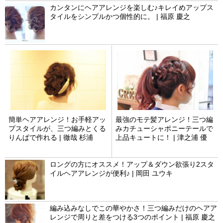
カンタンにヘアアレンジを楽しむ♪キレイめアップス
タイルをシンプルかつ個性的に。 | 福原 慶之
簡単ヘアアレンジ！お手軽アッ
最強のモテ髪アレンジ！三つ編
プスタイルが、三つ編みとくる
みカチューシャポニーテールで
りんぱで作れる | 徹哉 杉浦
上品キュートに！ | 津之浦 優
ロングの方にオススメ！アップ＆ダウン欲張り2スタ
イルヘアアレンジが便利♪ | 岡田 ユウキ
編み込みなしでこの華やかさ！三つ編みだけのヘアア
レンジで周りと差をつける3つのポイント | 福原 慶之