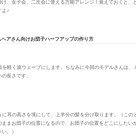
掛け、女子会、二次会に使える万能アレンジ！覚えておくと、
よ♪
ムヘアさん向けお団子ハーフアップの作り方
に表面を軽く波ウェーブにします。ちなみに今回のモデルさんは、
いの長さです。
のように耳の高さを境にして、上半分の髪を分け取ります。（この
のままお団子の位置になるので、お団子の位置をどこにしたい
さい。）