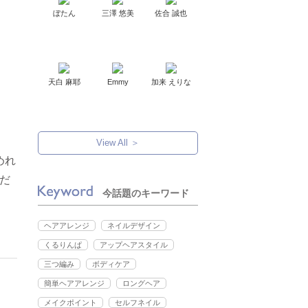
ぼたん
三澤 悠美
佐合 誠也
天白 麻耶
Emmy
加来 えりな
View All ＞
めれ
だ
今話題のキーワード
ヘアアレンジ
ネイルデザイン
くるりんぱ
アップヘアスタイル
三つ編み
ボディケア
簡単ヘアアレンジ
ロングヘア
メイクポイント
セルフネイル