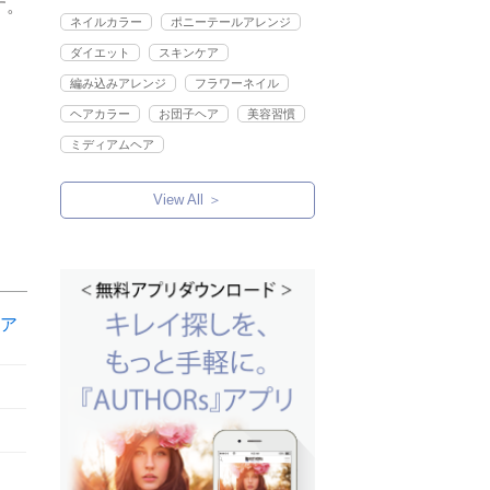
す。
ネイルカラー
ポニーテールアレンジ
ダイエット
スキンケア
編み込みアレンジ
フラワーネイル
ヘアカラー
お団子ヘア
美容習慣
ミディアムヘア
View All ＞
ア