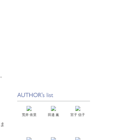
す。
荒井 依里
田邉 薫
宮子 信子
めま