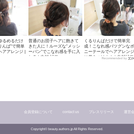
ゆるめるだけ
普通のお団子ヘアに飽きて
くるりんぱだけで簡単完
るりんぱ"で簡単
きた人に！ルーズな”メッシ
成！こなれ感バツグンな
アアレンジ |
ーバン”でこなれ感を手に入
ニーテールでヘアアレン
れる | 中村 禎二
に差をつけよ！ | 中村禎二
Recommended by
会員登録について
contact us
プレスリリース
運営
Copyright© beauty.authors.jp All Rights Reserved.