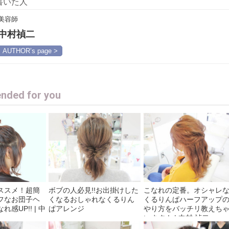
書いた人
美容師
中村禎二
AUTHOR’s page >
ded for you
ススメ！超簡
ボブの人必見!!お出掛けした
こなれの定番。オシャレ
フなお団子ヘ
くなるおしゃれなくるりん
くるりんぱハーフアップ
感UP!! | 中
ぱアレンジ
やり方をバッチリ教えち
います！ | 中村 禎二