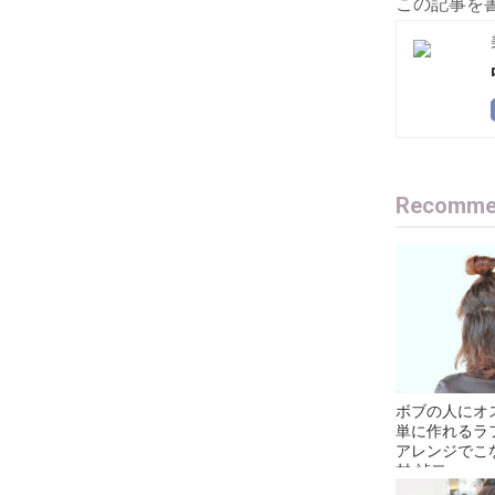
この記事を
Recommen
ボブの人にオ
単に作れるラ
アレンジでこなれ
村 禎二