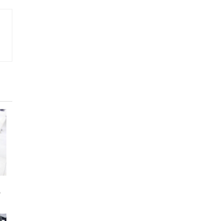
な
の
ゃ