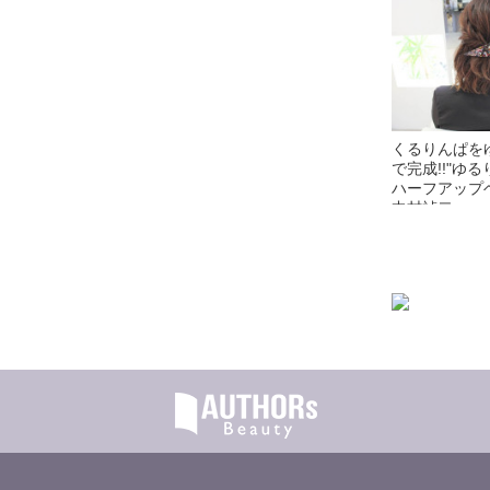
くるりんぱを
で完成!!"ゆ
ハーフアップヘ
中村禎二