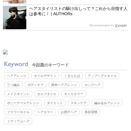
ヘアスタイリストの駆け出しって？これから目指す人
は参考に！ | AUTHORs
Recommended by
今話題のキーワード
ヘアアレンジ
ネイルデザイン
くるりんぱ
アップヘアスタイル
三つ編み
ボディケア
簡単ヘアアレンジ
ロングヘア
メイクポイント
セルフネイル
ネイルカラー
ポニーテールアレンジ
ダイエット
スキンケア
編み込みアレンジ
フラワーネイル
ヘアカラー
お団子ヘア
美容習慣
ミディアムヘア