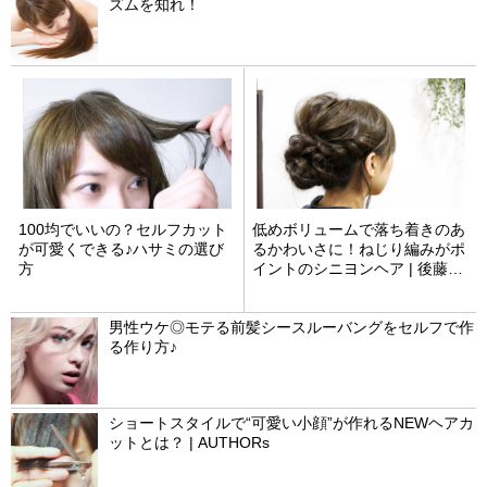
ズムを知れ！
100均でいいの？セルフカット
低めボリュームで落ち着きのあ
が可愛くできる♪ハサミの選び
るかわいさに！ねじり編みがポ
方
イントのシニヨンヘア | 後藤一
馬
男性ウケ◎モテる前髪シースルーバングをセルフで作
る作り方♪
ショートスタイルで“可愛い小顔”が作れるNEWヘアカ
ットとは？ | AUTHORs