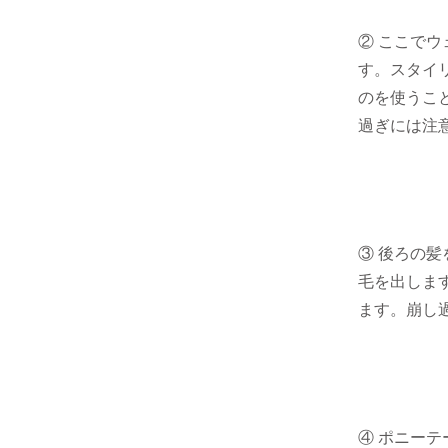
② ここで
す。スタイ
のを使うこ
過ぎには注
③ 後ろの
毛を出しま
ます。崩し
④ ポニー