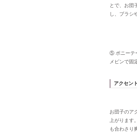
とで、お団
し、ブラシ
⑤ ポニー
メピンで固
アクセン
お団子のア
上がります
も合わさり