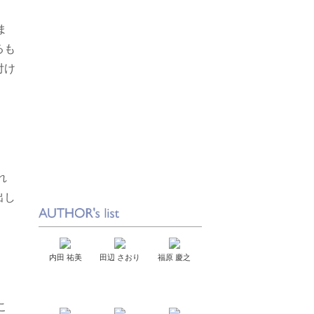
ま
るも
付け
れ
出し
内田 祐美
田辺 さおり
福原 慶之
こ