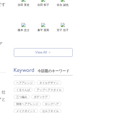
です
吉田 英史
吉田 郁子
佐合 誠也
榎本 忠士
兼平 朋美
宮子 信子
ア
View All ＞
今話題のキーワード
ヘアアレンジ
ネイルデザイン
くるりんぱ
アップヘアスタイル
く仕
三つ編み
ボディケア
アと
簡単ヘアアレンジ
ロングヘア
メイクポイント
セルフネイル