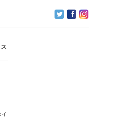
アス
タイ