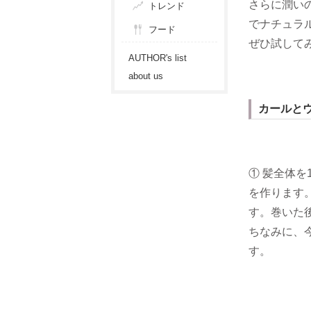
さらに潤い
トレンド
でナチュラ
フード
ぜひ試して
AUTHOR's list
about us
カールと
① 髪全体
を作ります
す。巻いた
ちなみに、
す。