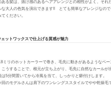
のある髪は、抜け感のあるヘアアレンジとの相性がよく、それ
ルな大人の色気を演出できます!! とても簡単なアレンジなので
みてください。
ウェットワックスで仕上げる質感が魅力
を18ミリのホットカーラーで巻き、毛先に動きがあるようなベー
。こうすることで、根元が立ち上がり、毛先に自然なカールが
後は5分間置いてから冷風を当て、しっかりと癖付けします。
今回のモデルさんは肩下のワンレングススタイルでやや乾燥毛