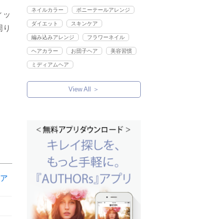
ネイルカラー
ポニーテールアレンジ
ィッ
ダイエット
スキンケア
周り
編み込みアレンジ
フラワーネイル
ヘアカラー
お団子ヘア
美容習慣
ミディアムヘア
View All ＞
ア