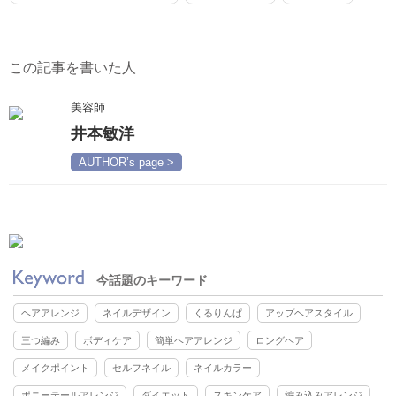
この記事を書いた人
美容師
井本敏洋
AUTHOR’s page >
今話題のキーワード
ヘアアレンジ
ネイルデザイン
くるりんぱ
アップヘアスタイル
三つ編み
ボディケア
簡単ヘアアレンジ
ロングヘア
メイクポイント
セルフネイル
ネイルカラー
ポニーテールアレンジ
ダイエット
スキンケア
編み込みアレンジ