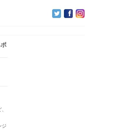
みポ
ど、
ンジ