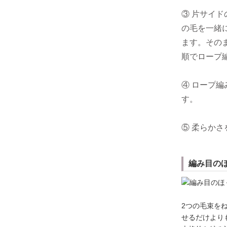
③ 片サイ
の毛を一緒
ます。その
順でロープ
④ ロープ
す。
⑤ 柔らか
編み目の
2つの毛束を
せるだけより