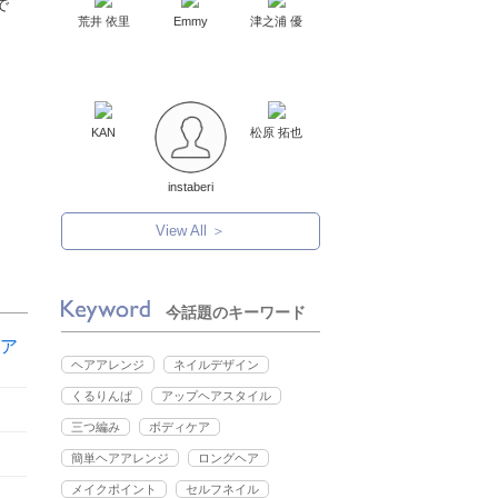
で
荒井 依里
Emmy
津之浦 優
KAN
松原 拓也
instaberi
View All ＞
今話題のキーワード
ア
ヘアアレンジ
ネイルデザイン
くるりんぱ
アップヘアスタイル
三つ編み
ボディケア
簡単ヘアアレンジ
ロングヘア
メイクポイント
セルフネイル