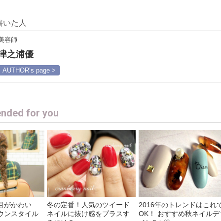
書いた人
美容師
津之浦優
AUTHOR’s page >
ded for you
目がかわい
冬の定番！人気のツイード
2016年のトレンドはこれ
ウンスタイル
ネイルに抜け感をプラスす
OK！ おすすめ秋ネイルデ