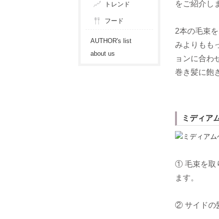
をご紹介し
トレンド
フード
2本の毛束
AUTHOR's list
みよりもも
about us
ョンに合わ
巻き髪に飽
ミディア
① 毛束を
ます。
② サイド