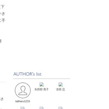
た下
いき
じ手
ま
矢田部 晃子
吉田 忍
差さ
tatiharu1215