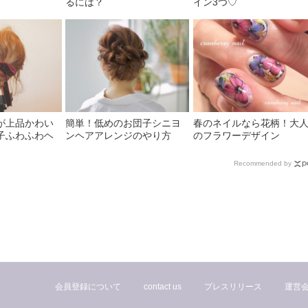
るには？
イン3つ♡
が上品かわい
簡単！低めのお団子シニヨ
春のネイルなら花柄！大
子ふわふわヘ
ンヘアアレンジのやり方
のフラワーデザイン
Recommended by
会員登録について
contact us
プレスリリース
運営