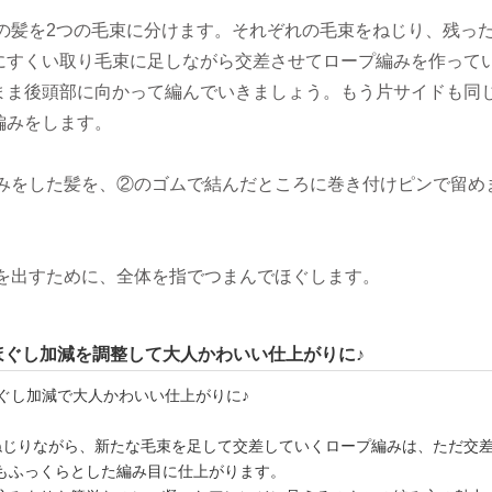
ドの髪を2つの毛束に分けます。それぞれの毛束をねじり、残っ
にすくい取り毛束に足しながら交差させてロープ編みを作って
まま後頭部に向かって編んでいきましょう。もう片サイドも同
編みをします。
編みをした髪を、②のゴムで結んだところに巻き付けピンで留め
さを出すために、全体を指でつまんでほぐします。
ほぐし加減を調整して大人かわいい仕上がりに♪
ねじりながら、新たな毛束を足して交差していくロープ編みは、ただ交
もふっくらとした編み目に仕上がります。