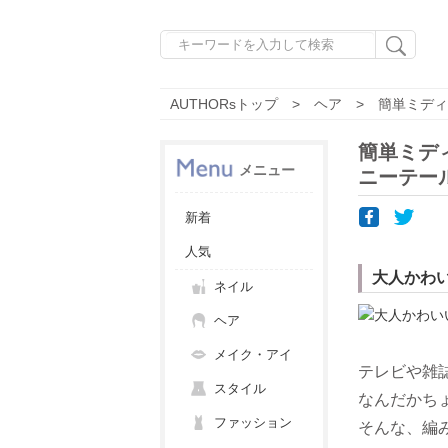
AUTHORsトップ
ヘア
簡単ミディ
簡単ミデ
メニュー
ニーテー
新着
人気
大人かわ
ネイル
ヘア
メイク・アイ
テレビや雑
スタイル
なんだかち
ファッション
そんな、編