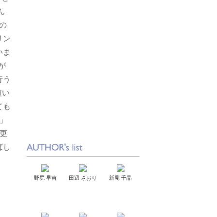
ん
の
リン
いま
が
行う
短い
ても
」
更
ばし
野尻 早苗
田辺 さおり
新見 千晶