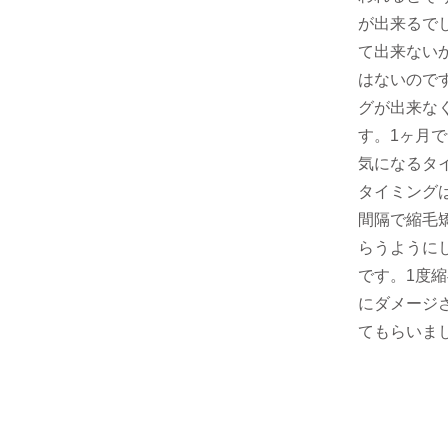
が出来るで
て出来ない
はないので
グが出来な
す。1ヶ月で
気になるタ
タイミング
間隔で縮毛
らうように
です。1度
にダメージ
てもらいま