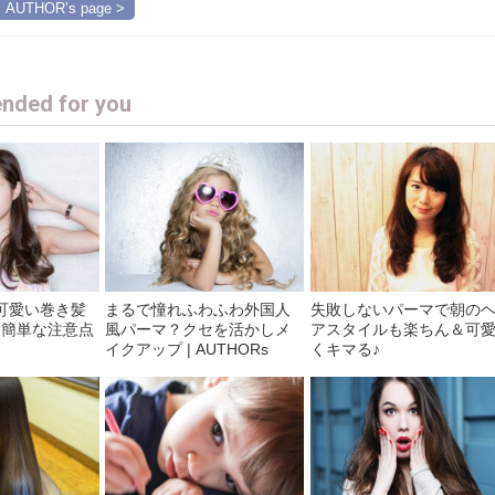
AUTHOR’s page >
ded for you
可愛い巻き髪
まるで憧れふわふわ外国人
失敗しないパーマで朝の
♪簡単な注意点
風パーマ？クセを活かしメ
アスタイルも楽ちん＆可
イクアップ | AUTHORs
くキマる♪