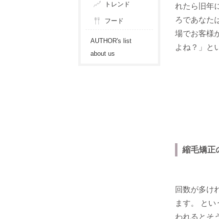
トレンド
れたら旧年
ろであなた
フード
場でお客様
AUTHOR's list
よね？」と
about us
縮毛矯正
回数が多け
ます。 と
われるとそ