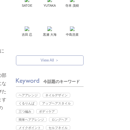
SATOE
YUTAKA
寺本 茂樹
吉田 忍
黒瀬 大海
中島浩菜
に
View All ＞
の部
今話題のキーワード
にな
びた
ヘアアレンジ
ネイルデザイン
ます
くるりんぱ
アップヘアスタイル
の
三つ編み
ボディケア
！
簡単ヘアアレンジ
ロングヘア
メイクポイント
セルフネイル