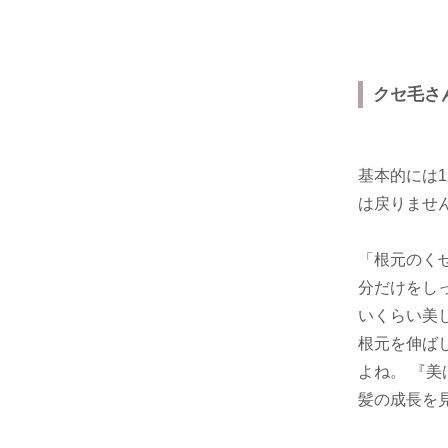
クセ毛さ
基本的には
は戻りませ
「根元のく
分だけをし
いくらい美
根元を伸ば
よね。 『
髪の成長を