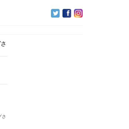
グさ
グさ