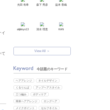
光田 有希
森下 秀彦
益本 香織
。
alijiiinyo13
清水 理恵
KAN
ナイ
View All ＞
いて
今話題のキーワード
ヘアアレンジ
ネイルデザイン
くるりんぱ
アップヘアスタイル
三つ編み
ボディケア
簡単ヘアアレンジ
ロングヘア
メイクポイント
セルフネイル