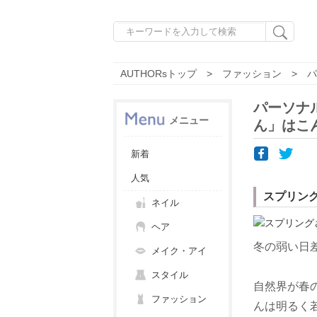
AUTHORsトップ
ファッション
パ
パーソナ
メニュー
ん」はこ
新着
人気
スプリン
ネイル
ヘア
冬の弱い日
メイク・アイ
スタイル
自然界が春
ファッション
んは明るく