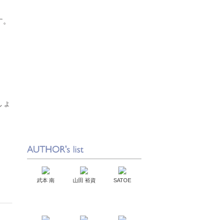
す。
しょ
武本 南
山田 裕資
SATOE