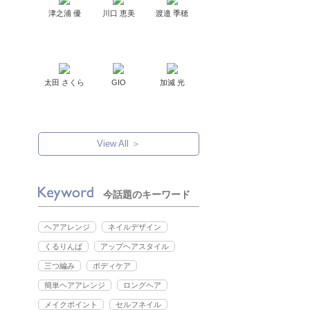
津之浦 優
川口 恵美
渡邉 季穂
太田 さくら
GIO
加減 光
View All ＞
今話題のキーワード
ヘアアレンジ
ネイルデザイン
くるりんぱ
アップヘアスタイル
三つ編み
ボディケア
簡単ヘアアレンジ
ロングヘア
メイクポイント
セルフネイル