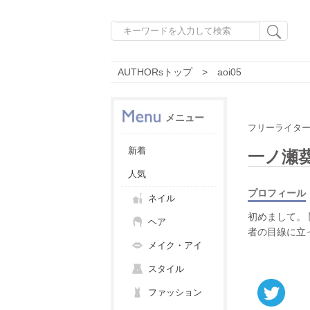
AUTHORsトップ
aoi05
メニュー
フリーライタ
新着
一ノ瀬
人気
プロフィール
ネイル
初めまして。
ヘア
者の目線に立
メイク・アイ
スタイル
ファッション