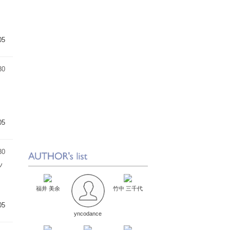
05
30
05
30
ッ
福井 美余
竹中 三千代
05
yncodance