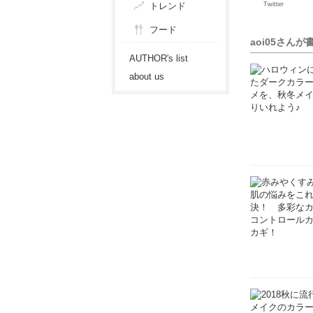
トレンド
Twitter
フード
aoi05さん
AUTHOR's list
about us