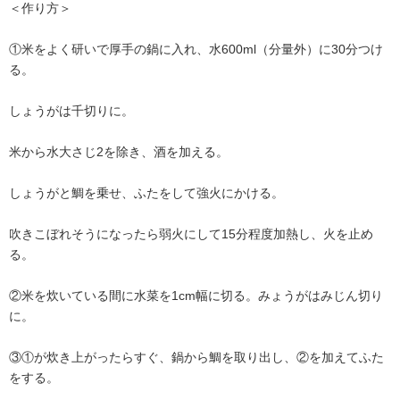
＜作り方＞
①米をよく研いで厚手の鍋に入れ、水600ml（分量外）に30分つけ
る。
しょうがは千切りに。
米から水大さじ2を除き、酒を加える。
しょうがと鯛を乗せ、ふたをして強火にかける。
吹きこぼれそうになったら弱火にして15分程度加熱し、火を止め
る。
②米を炊いている間に水菜を1cm幅に切る。みょうがはみじん切り
に。
③①が炊き上がったらすぐ、鍋から鯛を取り出し、②を加えてふた
をする。