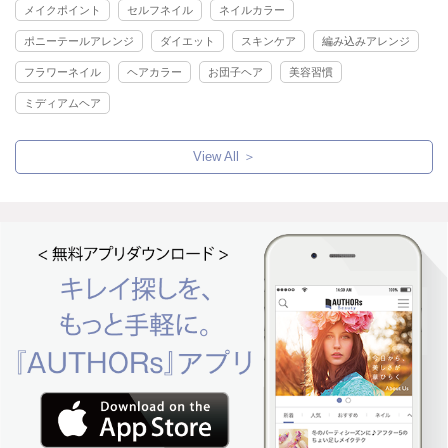
メイクポイント
セルフネイル
ネイルカラー
ポニーテールアレンジ
ダイエット
スキンケア
編み込みアレンジ
フラワーネイル
ヘアカラー
お団子ヘア
美容習慣
ミディアムヘア
View All ＞