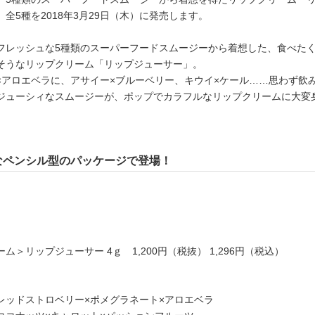
全5種を2018年3月29日（木）に発売します。
フレッシュな5種類のスーパーフードスムージーから着想した、食べた
そうなリップクリーム「リップジューサー」。
×アロエベラに、アサイー×ブルーベリー、キウイ×ケール……思わず飲
ジューシィなスムージーが、ポップでカラフルなリップクリームに大変
なペンシル型のパッケージで登場！
ム＞リップジューサー 4ｇ 1,200円（税抜） 1,296円（税込）
レッドストロベリー×ポメグラネート×アロエベラ