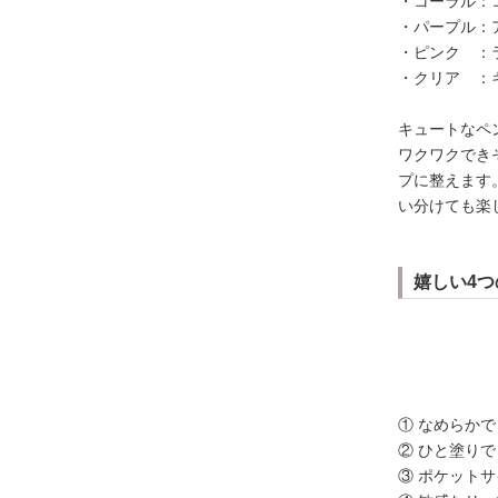
・コーラル：
・パープル：
・ピンク ：
・クリア ：
キュートなペ
ワクワクでき
プに整えます
い分けても楽
嬉しい4つ
① なめらか
② ひと塗り
③ ポケット