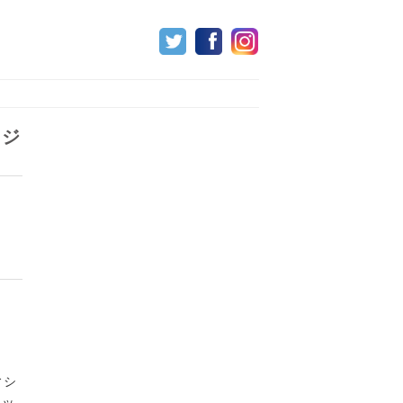
らジ
ィシ
リッ