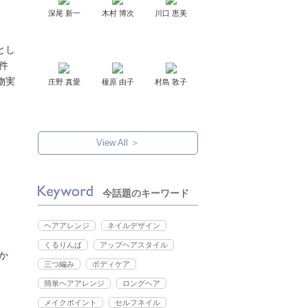
深尾 新一
木村 博次
川口 恵美
とし
件
物実
庄野 真愛
榎原 由子
村島 敦子
View All ＞
ま
今話題のキーワード
ヘアアレンジ
ネイルデザイン
くるりんぱ
アップヘアスタイル
か
三つ編み
ボディケア
簡単ヘアアレンジ
ロングヘア
メイクポイント
セルフネイル