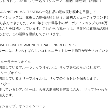
ップにうれしい3つのフリー処方（グルテン、植物由来色素、鉱物油）
 AGAINST ANIMAL TESTINGー化粧品の動物実験廃止を目指して
ディショップは、化粧日の動物実験と闘う、最初のビューティブランド
から歩んできました。2019年までに世界中のザ・ボディショップで800万
ることを目標としています。これからも私たちは、世界的に化粧品の動
るまで、この活動を継続してまいります。
WITH FINE COMMUNITY TRADE INGREDIENTS
サーには、3つのすばらしいコミュニティトレード原料が配合されてい
マルーラナッツオイル
調達しているマルーラナッツオイルは、リップをなめらかにします。
オリーブオイル
調達しているオリーブオイルは、リップのうるおいを保護します。
アバター
達しているシアバターは、天然の脂肪酸を豊富に含み、 リップをやわら
整えます。
ィショップ」オンラインページ