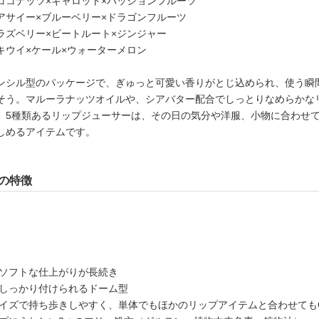
ココナッツ×キャロット×パッションフルーツ
アサイー×ブルーベリー×ドラゴンフルーツ
ラズベリー×ビートルート×ジンジャー
キウイ×ケール×ウォーターメロン
ンシル型のパッケージで、ぎゅっと可愛い香りがとじ込められ、使う瞬
そう。マルーラナッツオイルや、シアバター配合でしっとりなめらかな
。5種類あるリップジューサーは、その日の気分や洋服、小物に合わせ
しめるアイテムです。
の特徴
でソフトな仕上がりが長続き
でしっかり付けられるドーム型
サイズで持ち歩きしやすく、単体でもほかのリップアイテムと合わせても