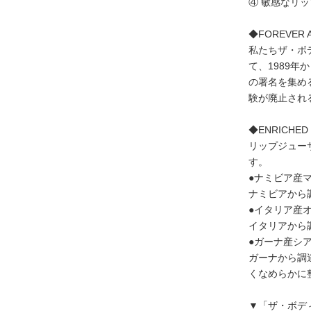
④ 敏感なリ
◆FOREVER
私たちザ・ボ
て、1989年
の署名を集め
験が廃止され
◆ENRICHED 
リップジュー
す。
●ナミビア産
ナミビアから
●イタリア産
イタリアから
●ガーナ産シ
ガーナから調
くなめらかに
▼「ザ・ボデ