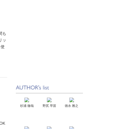
間も
リッ
て使
杉浦 徹哉
野尻 早苗
徳永 雅之
OK