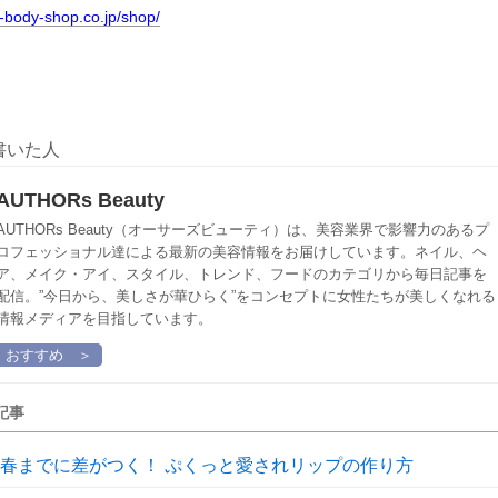
e-body-shop.co.jp/shop/
書いた人
AUTHORs Beauty
AUTHORs Beauty（オーサーズビューティ）は、美容業界で影響力のあるプ
ロフェッショナル達による最新の美容情報をお届けしています。ネイル、ヘ
ア、メイク・アイ、スタイル、トレンド、フードのカテゴリから毎日記事を
配信。”今日から、美しさが華ひらく”をコンセプトに女性たちが美しくなれる
情報メディアを目指しています。
おすすめ ＞
記事
春までに差がつく！ ぷくっと愛されリップの作り方