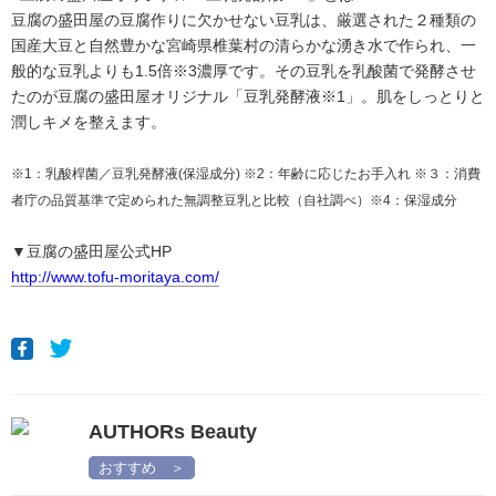
豆腐の盛田屋の豆腐作りに欠かせない豆乳は、厳選された２種類の
国産大豆と自然豊かな宮崎県椎葉村の清らかな湧き水で作られ、一
般的な豆乳よりも1.5倍※3濃厚です。その豆乳を乳酸菌で発酵させ
たのが豆腐の盛田屋オリジナル「豆乳発酵液※1」。肌をしっとりと
潤しキメを整えます。
※1：乳酸桿菌／豆乳発酵液(保湿成分) ※2：年齢に応じたお手入れ ※３：消費
者庁の品質基準で定められた無調整豆乳と比較（自社調べ）※4：保湿成分
▼豆腐の盛田屋公式HP
http://www.tofu-moritaya.com/
AUTHORs Beauty
おすすめ ＞