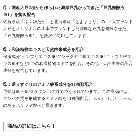
①：国産大豆2種から作られた濃厚豆乳からできた「豆乳発酵液
※1」を贅沢配合
佐賀県産「ふくゆたか」と北海道産「とよまさり」の、2大ブランド
大豆をオリジナルの比率でブレンドした濃厚な豆乳を発酵させた、
「豆乳発酵液※1」を贅沢に使用しています。
②：和漢植物エキスと天然由来成分を配合
保湿成分“センブリエキス※4”“シャクヤク根エキス※4 ”“トウキ根エ
キス※4”など5つの和漢植物エキスを配合。その他、天然由来の美容
成分を配合しています。
③：選りすぐりのアミノ酸系成分を11種類配合
毛髪は80～90％がタンパク質でつくられています。この商品には、
タンパク質を形成するアミノ酸を11種類配合。ふんわりボリューム
のあるハリツヤ髪へと導きます。
商品の詳細はこちら！