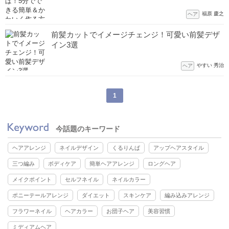
福原 慶之
ヘア
前髪カットでイメージチェンジ！可愛い前髪デザ
イン3選
やすい 秀治
ヘア
1
今話題のキーワード
ヘアアレンジ
ネイルデザイン
くるりんぱ
アップヘアスタイル
三つ編み
ボディケア
簡単ヘアアレンジ
ロングヘア
メイクポイント
セルフネイル
ネイルカラー
ポニーテールアレンジ
ダイエット
スキンケア
編み込みアレンジ
フラワーネイル
ヘアカラー
お団子ヘア
美容習慣
ミディアムヘア