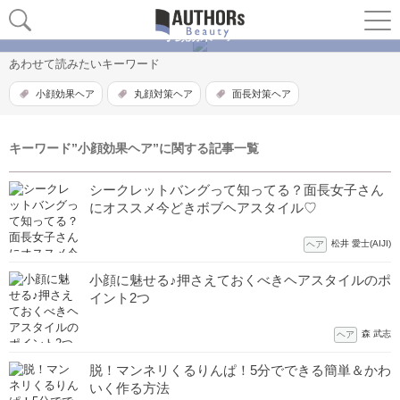
小顔効果ヘア
あわせて読みたいキーワード
小顔効果ヘア
丸顔対策ヘア
面長対策ヘア
キーワード”小顔効果ヘア”に関する記事一覧
シークレットバングって知ってる？面長女子さん
にオススメ今どきボブヘアスタイル♡
松井 愛士(AIJI)
ヘア
小顔に魅せる♪押さえておくべきヘアスタイルのポ
イント2つ
森 武志
ヘア
脱！マンネリくるりんぱ！5分でできる簡単＆かわ
いく作る方法